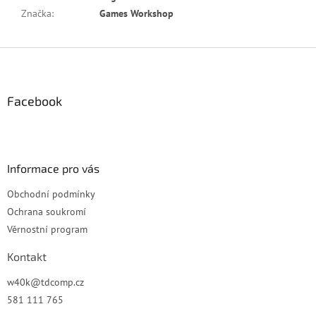
Značka
:
Games Workshop
Z
á
p
a
Facebook
t
í
Informace pro vás
Obchodní podmínky
Ochrana soukromí
Věrnostní program
Kontakt
w40k
@
tdcomp.cz
581 111 765