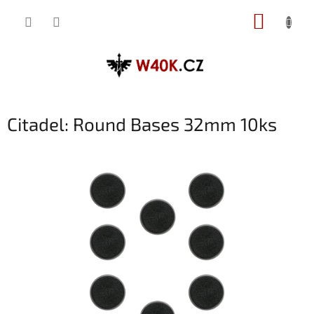
Přejít
NÁKUP
na
obsah
KOŠÍK
Citadel: Round Bases 32mm 10ks