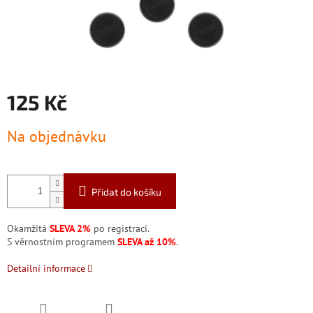
125 Kč
Měrná
Na objednávku
cena:
Přidat do košíku
Okamžitá
SLEVA 2%
po registraci.
S věrnostním programem
SLEVA až 10%
.
Detailní informace