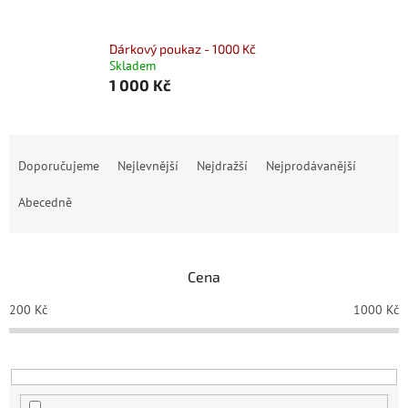
Dárkový poukaz - 1000 Kč
Skladem
1 000 Kč
Ř
a
Doporučujeme
Nejlevnější
Nejdražší
Nejprodávanější
z
e
Abecedně
n
í
p
Cena
r
o
200
Kč
1000
Kč
d
u
k
t
ů