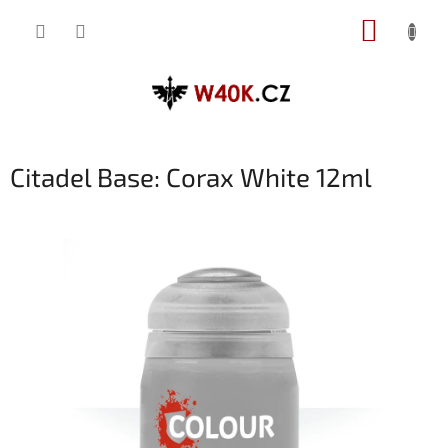
Přejít
NÁKUP
na
obsah
KOŠÍK
Citadel Base: Corax White 12ml