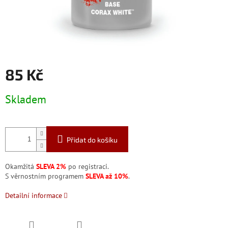
85 Kč
Měrná
Skladem
cena:
Přidat do košíku
Okamžitá
SLEVA 2%
po registraci.
S věrnostním programem
SLEVA až 10%
.
Detailní informace