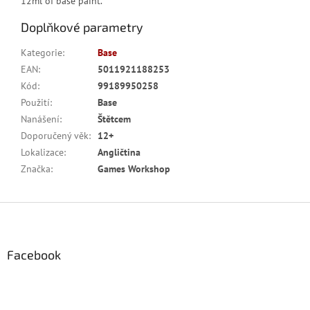
12ml of base paint.
Doplňkové parametry
Kategorie
:
Base
EAN
:
5011921188253
Kód
:
99189950258
Použití
:
Base
Nanášení
:
Štětcem
Doporučený věk
:
12+
Lokalizace
:
Angličtina
Značka
:
Games Workshop
Z
á
p
a
Facebook
t
í