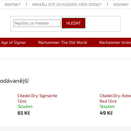
KONTAKT
NENAŠLI JSTE CO HLEDÁTE, MÁTE DOTAZ?
NOVINKY
HLEDAT
Age of Sigmar
Warhammer: The Old World
Warhammer Unde
odávanější
Citadel Dry: Sigmarite
Citadel Dry: Asto
12ml
Red 12ml
Skladem
Skladem
65 Kč
49 Kč