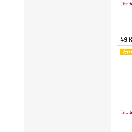
Citad
49 
Výpro
Citad