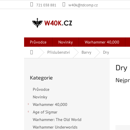
Přejít
721 038 881
w40k@tdcomp.cz
na
obsah
Průvodce
Novinky
Warhammer 40,000
Domů
Příslušenství
Barvy
Dry
P
Dry
o
Přeskočit
s
Kategorie
kategorie
Nejpr
t
r
Průvodce
a
Novinky
n
Warhammer 40,000
n
í
Age of Sigmar
p
Warhammer: The Old World
a
Warhammer Underworlds
Ř