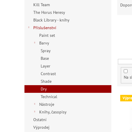
n
a
Kill Team
Dopor
e
z
The Horus Heresy
l
e
Black Library - knihy
n
Příslušenství
í
Paint set
p
r
Barvy
o
Spray
d
Base
u
Layer
k
Contrast
t
Na s
Shade
ů
Dry
V
Technical
Výpro
ý
Nástroje
p
Knihy, časopisy
i
Ostatní
s
p
Výprodej