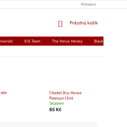
Přihlášení
NÁKUPNÍ
Prázdný košík
KOŠÍK
rworlds
Kill Team
The Horus Heresy
Black Library - kni
rath
Citadel Dry: Hexos
Palesun 12ml
Skladem
65 Kč