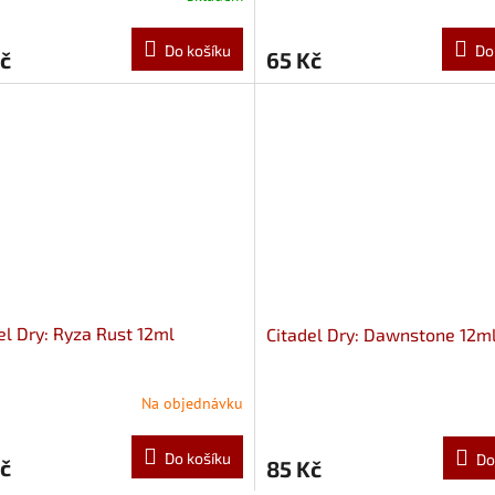
Do košíku
Do
č
65 Kč
el Dry: Ryza Rust 12ml
Citadel Dry: Dawnstone 12m
Na objednávku
Do košíku
Do
č
85 Kč