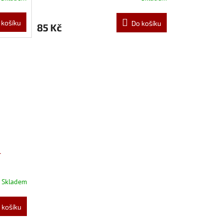
 košíku
Do košíku
85 Kč
l
Skladem
 košíku