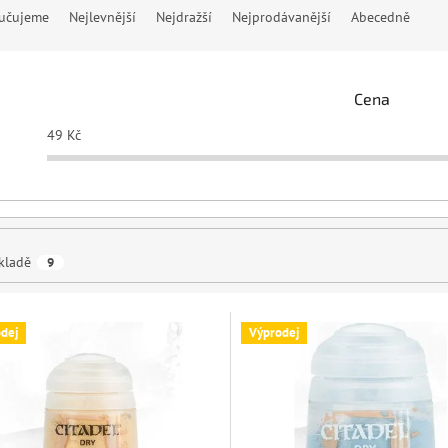
učujeme
Nejlevnější
Nejdražší
Nejprodávanější
Abecedně
Cena
49
Kč
kladě
9
dej
Výprodej