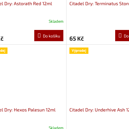
el Dry: Astorath Red 12ml
Citadel Dry: Terminatus Sto
Skladem
Do košíku
Do
Kč
65 Kč
dej
Výprodej
el Dry: Hexos Palesun 12ml
Citadel Dry: Underhive Ash 
Skladem