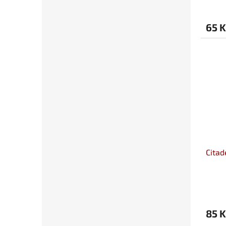
65 K
Citad
85 K