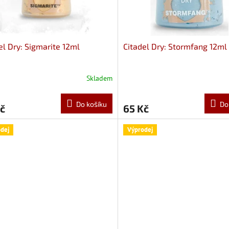
el Dry: Sigmarite 12ml
Citadel Dry: Stormfang 12ml
Skladem
Do košíku
Do
č
65 Kč
dej
Výprodej