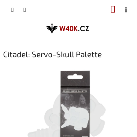
Přejít
NÁKUP
na
obsah
KOŠÍK
Citadel: Servo-Skull Palette