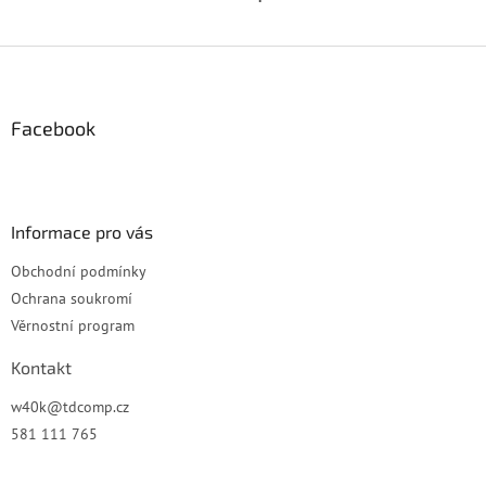
Z
á
p
a
Facebook
t
í
Informace pro vás
Obchodní podmínky
Ochrana soukromí
Věrnostní program
Kontakt
w40k
@
tdcomp.cz
581 111 765