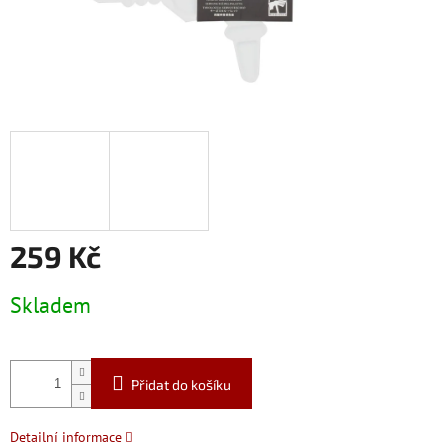
259 Kč
Měrná
Skladem
cena:
Přidat do košíku
Detailní informace