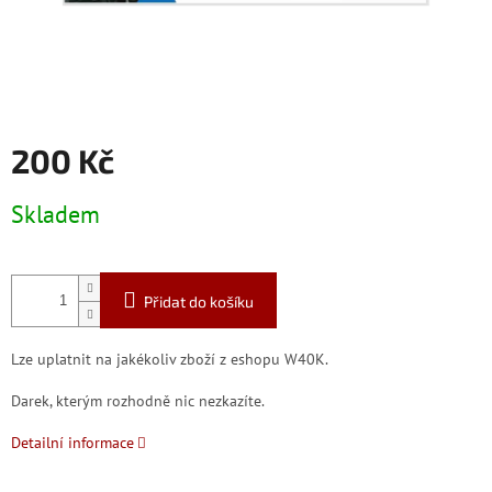
200 Kč
Měrná
Skladem
cena:
Přidat do košíku
Lze uplatnit na jakékoliv zboží z eshopu W40K.
Darek, kterým rozhodně nic nezkazíte.
Detailní informace