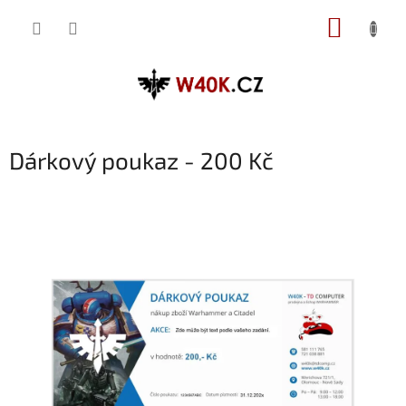
Přejít
NÁKUP
na
obsah
KOŠÍK
Dárkový poukaz - 200 Kč