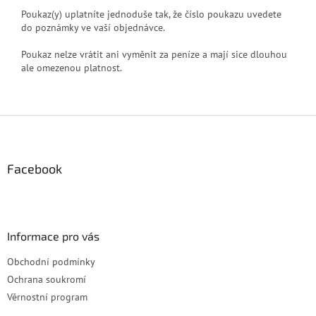
Poukaz(y) uplatníte jednoduše tak, že číslo poukazu uvedete
do poznámky ve vaší objednávce.
Poukaz nelze vrátit ani vyměnit za peníze a mají sice dlouhou
ale omezenou platnost.
Z
á
p
a
Facebook
t
í
Informace pro vás
Obchodní podmínky
Ochrana soukromí
Věrnostní program