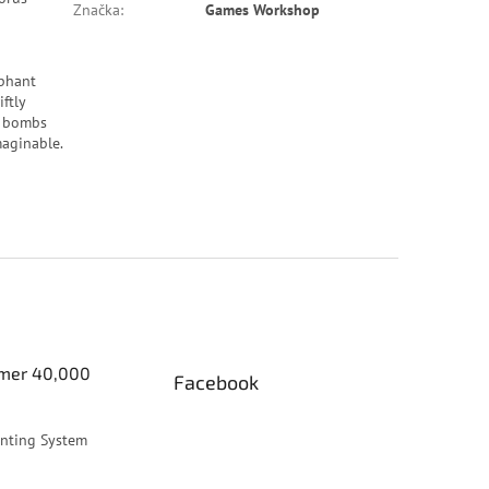
Značka
:
Games Workshop
mphant
ftly
us bombs
maginable.
er 40,000
Facebook
inting System