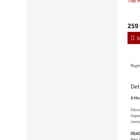
The H
259
D
Popi
Det
A Ho
Havi
Imper
revea
READ
Ben 