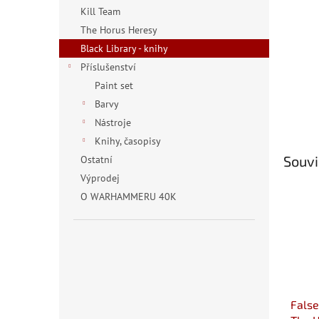
n
Kill Team
e
The Horus Heresy
l
Black Library - knihy
Příslušenství
Paint set
Barvy
Nástroje
Knihy, časopisy
Souvi
Ostatní
Výprodej
O WARHAMMERU 40K
False