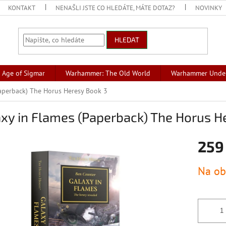
KONTAKT
NENAŠLI JSTE CO HLEDÁTE, MÁTE DOTAZ?
NOVINKY
HLEDAT
Age of Sigmar
Warhammer: The Old World
Warhammer Unde
Paperback) The Horus Heresy Book 3
xy in Flames (Paperback) The Horus H
259
Měrná
Na ob
cena: