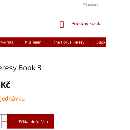
Přihlášení
NÁKUPNÍ
Prázdný košík
KOŠÍK
rworlds
Kill Team
The Horus Heresy
Black Library - kni
eresy Book 3
 Kč
jednávku
Přidat do košíku