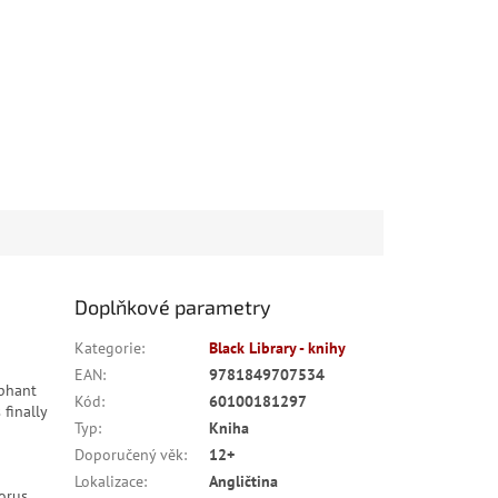
Doplňkové parametry
Kategorie
:
Black Library - knihy
EAN
:
9781849707534
mphant
Kód
:
60100181297
 finally
Typ
:
Kniha
Doporučený věk
:
12+
Lokalizace
:
Angličtina
Horus