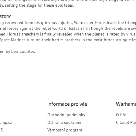
y, setting the stage for these epic tales.
STORY
ng recovered from his grievous injuries, Warmaster Horus leads the triu
ial forces against the rebel world of Isstvan III. Though the rebels are swi
hed, Horus's treachery is finally revealed when the planet is razed by vir
Space Marines turn on their battle-brothers in the most bitter struggle i
ten by Ben Counter.
Informace pro vás
Warhamm
Obchodní podmínky
O hře
omp.cz
Ochrana soukromí
Citadel Pa
65
Věrnostní program