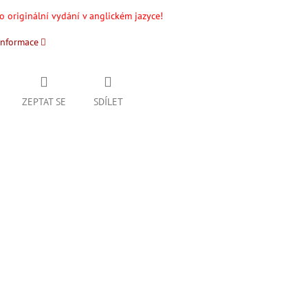
o originální vydání v anglickém jazyce!
informace
ZEPTAT SE
SDÍLET