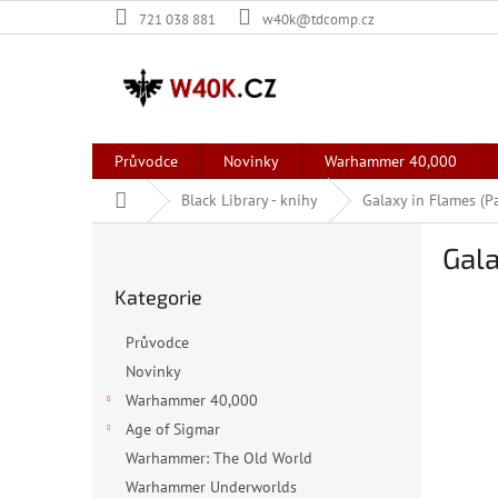
Přejít
721 038 881
w40k@tdcomp.cz
na
obsah
Průvodce
Novinky
Warhammer 40,000
Domů
Black Library - knihy
Galaxy in Flames (
P
Gala
o
Přeskočit
s
Kategorie
kategorie
t
r
Průvodce
a
Novinky
n
Warhammer 40,000
n
í
Age of Sigmar
p
Warhammer: The Old World
a
Warhammer Underworlds