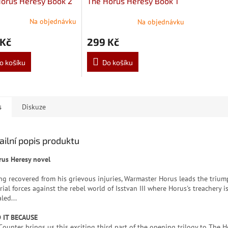
orus Heresy Book 2
The Horus Heresy Book 1
Na objednávku
Na objednávku
 Kč
299 Kč
o košíku
Do košíku
s
Diskuze
ailní popis produktu
rus Heresy novel
ng recovered from his grievous injuries, Warmaster Horus leads the triu
ial forces against the rebel world of Isstvan III where Horus's treachery is
led...
 IT BECAUSE
Counter brings us this exciting third part of the opening trilogy to The 