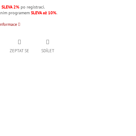
á
SLEVA 2%
po registraci.
stním programem
SLEVA až 10%
.
informace
ZEPTAT SE
SDÍLET