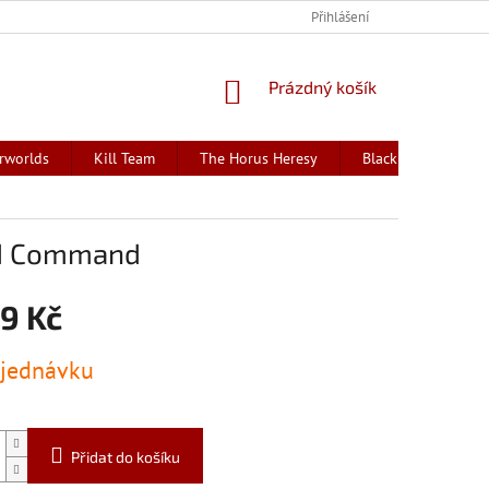
Přihlášení
NÁKUPNÍ
Prázdný košík
KOŠÍK
rworlds
Kill Team
The Horus Heresy
Black Library - kni
rd Command
9 Kč
jednávku
Přidat do košíku