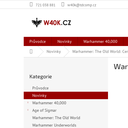
Přejít
721 038 881
w40k@tdcomp.cz
na
obsah
Průvodce
Novinky
Warhammer 40,000
Domů
Novinky
Warhammer: The Old World: Ce
P
War
o
Přeskočit
s
Kategorie
kategorie
t
r
Průvodce
a
Novinky
n
Warhammer 40,000
n
í
Age of Sigmar
p
Warhammer: The Old World
a
Warhammer Underworlds