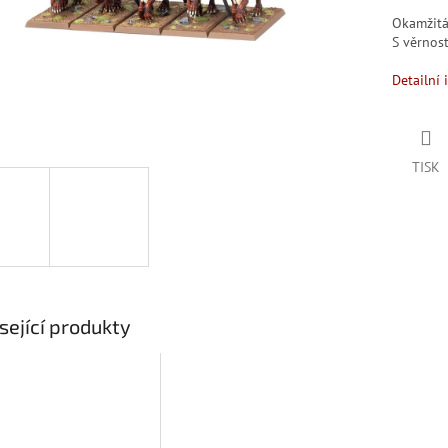
Okamžit
S věrno
Detailní 
TISK
sející produkty