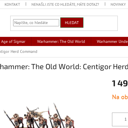
KONTAKT
NENAŠLI JSTE CO HLEDÁTE, MÁTE DOTAZ?
NOVINKY
HLEDAT
Age of Sigmar
Warhammer: The Old World
Warhammer Unde
ntigor Herd Command
hammer: The Old World: Centigor He
1 49
Měrná
Na ob
cena: