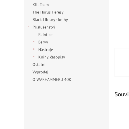
n
Kill Team
e
The Horus Heresy
l
Black Library - knihy
Příslušenství
Paint set
Barvy
Nástroje
Knihy, časopisy
Ostatní
Výprodej
O WARHAMMERU 40K
Souvi