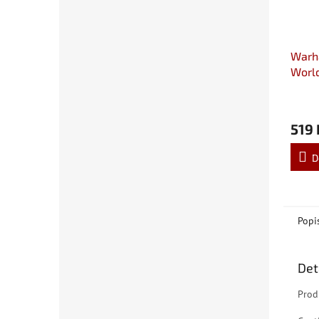
Warh
Worl
519 
D
Popi
Det
Prod