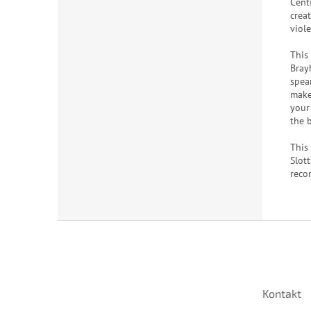
Centi
crea
viol
This
Bray
spear
make
your
the 
This
Slot
reco
Z
á
p
a
t
Kontakt
í