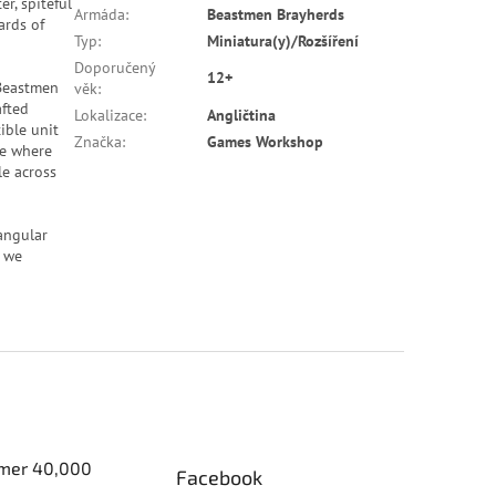
er, spiteful
Armáda
:
Beastmen Brayherds
ards of
Typ
:
Miniatura(y)/Rozšíření
Doporučený
12+
 Beastmen
věk
:
fted
Lokalizace
:
Angličtina
ible unit
Značka
:
Games Workshop
ke where
le across
angular
– we
er 40,000
Facebook