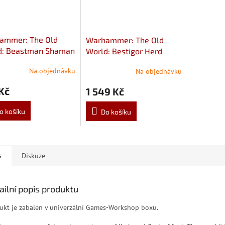
ammer: The Old
Warhammer: The Old
d: Beastman Shaman
World: Bestigor Herd
Na objednávku
Na objednávku
Kč
1 549 Kč
o košíku
Do košíku
s
Diskuze
ailní popis produktu
ukt je zabalen v univerzální Games-Workshop boxu.