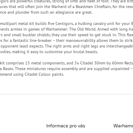
gors are powerful creatures, strong of limb and fleet of foot. They are bitt
tures that will often join the Warherd of a Beastmen Chieftain, for the rew
ence and plunder from such an allegiance are great.
 multipart metal kit builds five Centigors, a hulking cavalry unit for your
herds armies in games of Warhammer: The Old World. Armed with long-ha
s and small buckler shields, they use their speed to get stuck in. This flex
s for a fantastic line-breaker – their manoeuvrability allows them to stri
 opponent least expects. The right arms and right legs are interchangeab
bodies, making it easy to customise your brutal beasts.
 kit comprises 15 metal components, and 5x Citadel 30mm by 60mm Rect
ta Bases. These miniatures require assembly and are supplied unpainted 
mmend using Citadel Colour paints.
Informace pro vás
Warhamm