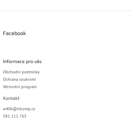
Z
á
p
a
Facebook
t
í
Informace pro vás
Obchodní podmínky
Ochrana soukromí
Věrnostní program
Kontakt
w40k
@
tdcomp.cz
581 111 765