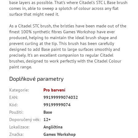
base layers as possible. That's where Citadel's STC L Base brush
comes in, able to sweep a splotch of colour across any flat
surface that might need it.
As a Citadel STC brush, the bristles have been made out of the
finest 100% synthetic fibres Games Workshop have ever
produced, helping to maintain the ideal brush shape and
prevent curling at the tip. This brush has been carefully
designed to add Base paint to large surfaces smoothly and
precisely. It's an excellent companion to regular Citadel
brushes, designed to work perfectly with the Citadel Colour
paint range.
Doplňkové parametry
Kategorie
:
Pro barvení
EAN
:
99199999074032
Kód
:
99199999074
Použití
:
Base
Doporučený věk
:
12+
Lokalizace
:
Angličtina
Značka
:
Games Workshop