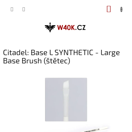
Přejít
NÁKUP
na
obsah
KOŠÍK
Citadel: Base L SYNTHETIC - Large
Base Brush (štětec)