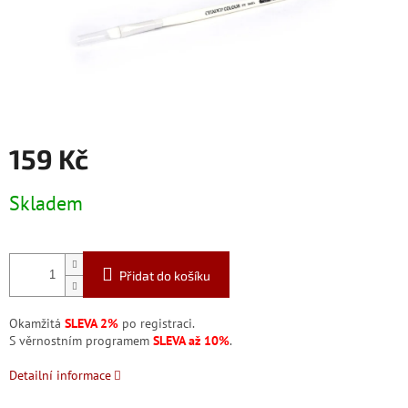
159 Kč
Měrná
Skladem
cena:
Přidat do košíku
Okamžitá
SLEVA 2%
po registraci.
S věrnostním programem
SLEVA až 10%
.
Detailní informace