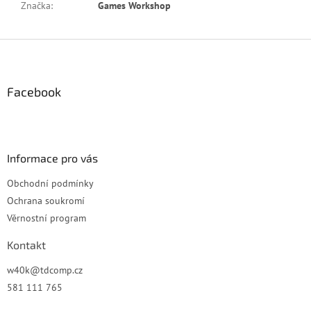
Značka
:
Games Workshop
Z
á
p
a
Facebook
t
í
Informace pro vás
Obchodní podmínky
Ochrana soukromí
Věrnostní program
Kontakt
w40k
@
tdcomp.cz
581 111 765