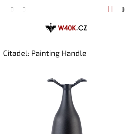
Přejít
NÁKUP
na
obsah
KOŠÍK
Citadel: Painting Handle