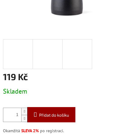
119 Kč
Měrná
Skladem
cena:
Přidat do košíku
Okamžitá
SLEVA 2%
po registraci.