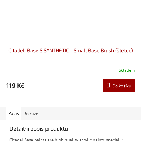
Citadel: Base S SYNTHETIC - Small Base Brush (štětec)
Skladem
119 Kč
Do košíku
Popis
Diskuze
Detailní popis produktu
Citadel Base paints are high quality acrylic paints specially