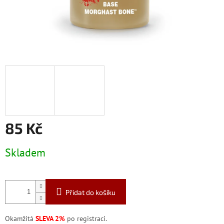
85 Kč
Měrná
Skladem
cena:
Přidat do košíku
Okamžitá
SLEVA 2%
po registraci.