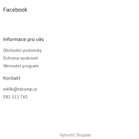
p
a
Facebook
t
í
Informace pro vás
Obchodní podmínky
Ochrana soukromí
Věrnostní program
Kontakt
w40k
@
tdcomp.cz
581 111 765
Vytvořil Shoptet