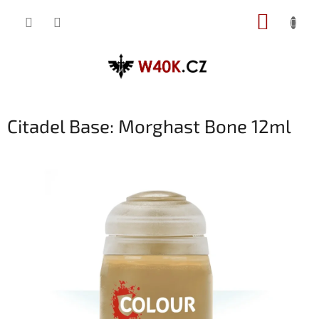
Přejít
NÁKUP
na
obsah
KOŠÍK
Citadel Base: Morghast Bone 12ml