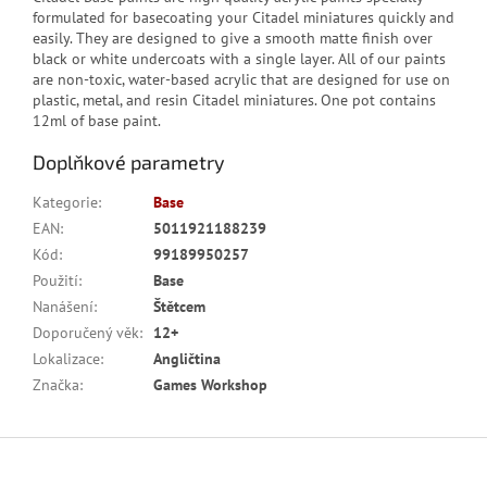
formulated for basecoating your Citadel miniatures quickly and
easily. They are designed to give a smooth matte finish over
black or white undercoats with a single layer. All of our paints
are non-toxic, water-based acrylic that are designed for use on
plastic, metal, and resin Citadel miniatures. One pot contains
12ml of base paint.
Doplňkové parametry
Kategorie
:
Base
EAN
:
5011921188239
Kód
:
99189950257
Použití
:
Base
Nanášení
:
Štětcem
Doporučený věk
:
12+
Lokalizace
:
Angličtina
Značka
:
Games Workshop
Z
á