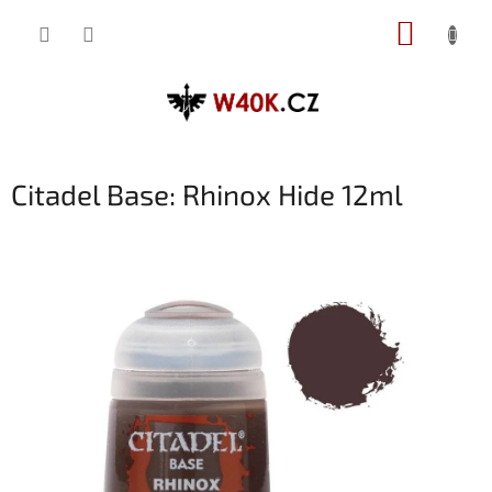
Přejít
NÁKUP
na
obsah
KOŠÍK
Citadel Base: Rhinox Hide 12ml