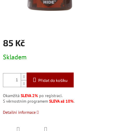
85 Kč
Měrná
Skladem
cena:
Přidat do košíku
Okamžitá
SLEVA 2%
po registraci.
S věrnostním programem
SLEVA až 10%
.
Detailní informace