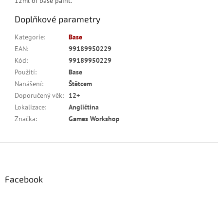
12ml of base paint.
Doplňkové parametry
Kategorie
:
Base
EAN
:
99189950229
Kód
:
99189950229
Použití
:
Base
Nanášení
:
Štětcem
Doporučený věk
:
12+
Lokalizace
:
Angličtina
Značka
:
Games Workshop
Z
á
p
a
Facebook
t
í