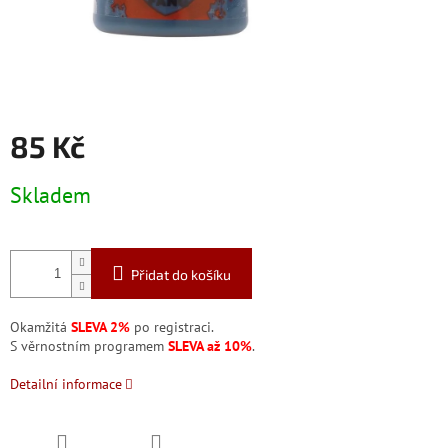
85 Kč
Měrná
Skladem
cena:
Přidat do košíku
Okamžitá
SLEVA 2%
po registraci.
S věrnostním programem
SLEVA až 10%
.
Detailní informace