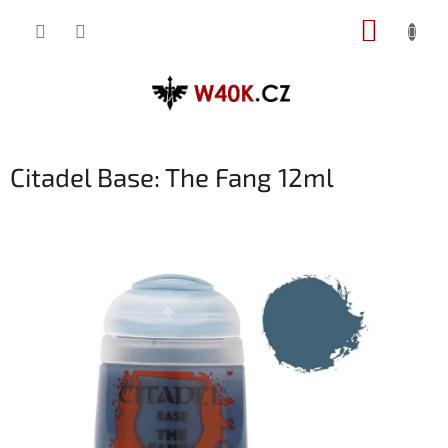
Přejít
NÁKUP
na
obsah
KOŠÍK
Citadel Base: The Fang 12ml