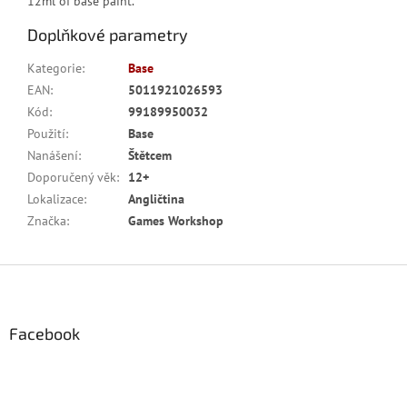
12ml of base paint.
Doplňkové parametry
Kategorie
:
Base
EAN
:
5011921026593
Kód
:
99189950032
Použití
:
Base
Nanášení
:
Štětcem
Doporučený věk
:
12+
Lokalizace
:
Angličtina
Značka
:
Games Workshop
Z
á
p
a
Facebook
t
í