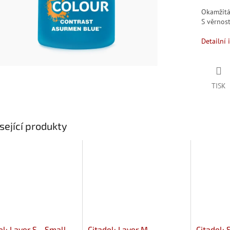
Okamžit
S věrno
Detailní 
TISK
sející produkty
el: Layer S - Small
Citadel: Layer M -
Citadel: 