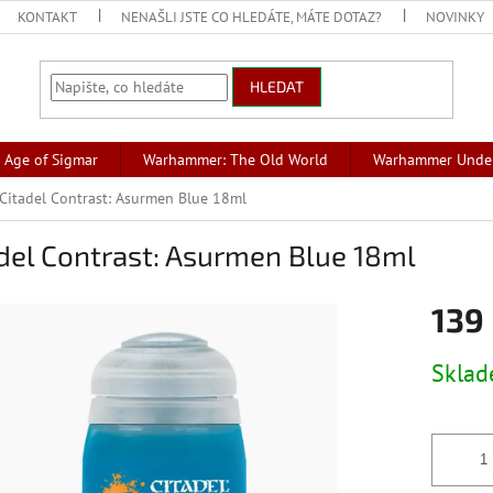
KONTAKT
NENAŠLI JSTE CO HLEDÁTE, MÁTE DOTAZ?
NOVINKY
HLEDAT
Age of Sigmar
Warhammer: The Old World
Warhammer Unde
Citadel Contrast: Asurmen Blue 18ml
del Contrast: Asurmen Blue 18ml
139
Měrná
Skla
cena: