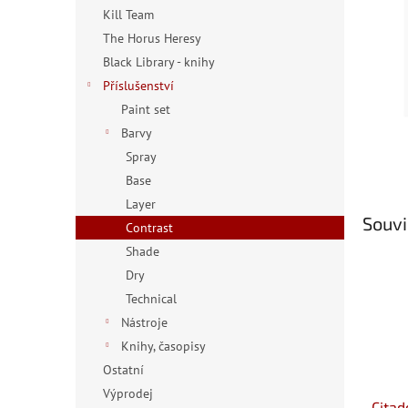
n
Kill Team
e
The Horus Heresy
l
Black Library - knihy
Příslušenství
Paint set
Barvy
Spray
Base
Layer
Souvi
Contrast
Shade
Dry
Technical
Nástroje
Knihy, časopisy
Ostatní
Výprodej
Citad