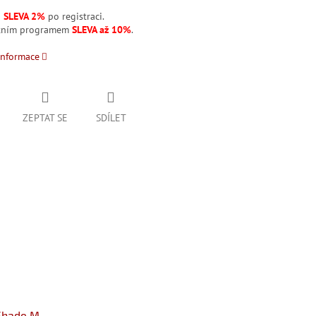
á
SLEVA 2%
po registraci.
stním programem
SLEVA až 10%
.
informace
ZEPTAT SE
SDÍLET
Shade M -