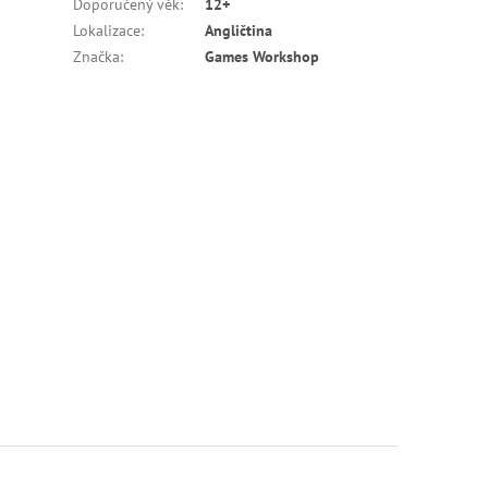
Doporučený věk
:
12+
Lokalizace
:
Angličtina
Značka
:
Games Workshop