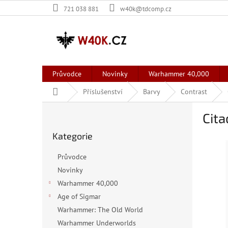
Přejít
721 038 881
w40k@tdcomp.cz
na
obsah
Průvodce
Novinky
Warhammer 40,000
Domů
Příslušenství
Barvy
Contrast
P
Cita
o
Přeskočit
s
Kategorie
kategorie
t
r
Průvodce
a
Novinky
n
Warhammer 40,000
n
í
Age of Sigmar
p
Warhammer: The Old World
a
Warhammer Underworlds