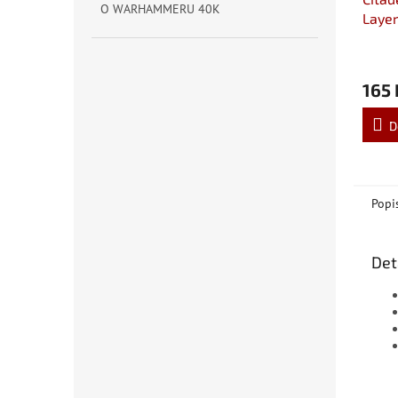
O WARHAMMERU 40K
Layer
165 
D
Popi
Det