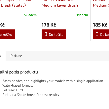
 Brush (štětec)
Medium Layer Brush
Medium 
(štětec)
(štětec)
Skladem
Skladem
Kč
176 Kč
185 Kč
o košíku
Do košíku
Do ko
s
Diskuze
ailní popis produktu
Bases, shades, and highlights your models with a single application
Water-based formula
Pot size: 18ml
Pick up a Shade brush for best results