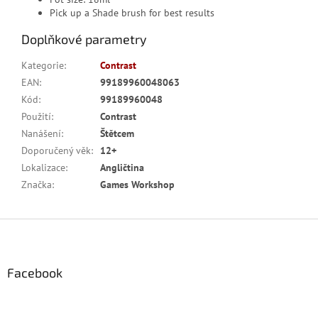
Pick up a Shade brush for best results
Doplňkové parametry
Kategorie
:
Contrast
EAN
:
99189960048063
Kód
:
99189960048
Použití
:
Contrast
Nanášení
:
Štětcem
Doporučený věk
:
12+
Lokalizace
:
Angličtina
Značka
:
Games Workshop
Z
á
p
a
Facebook
t
í