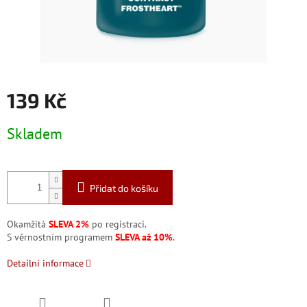
139 Kč
Měrná
Skladem
cena:
Přidat do košíku
Okamžitá
SLEVA 2%
po registraci.
S věrnostním programem
SLEVA až 10%
.
Detailní informace