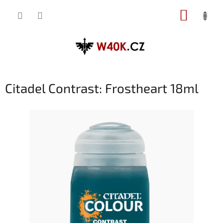
Přejít
NÁKUP
na
obsah
KOŠÍK
Citadel Contrast: Frostheart 18ml