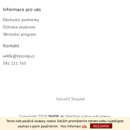
Informace pro vás
Obchodní podmínky
Ochrana soukromí
Věrnostní program
Kontakt
w40k
@
tdcomp.cz
581 111 765
Vytvořil Shoptet
Copyright 2026
W40K.cz
. Všechna práva vyhrazena.
Tento web používá soubory cookie. Dalším procházením tohoto webu vyjadřujete
souhlas s jejich používáním.. Více informací
zde
.
ROZUMÍM