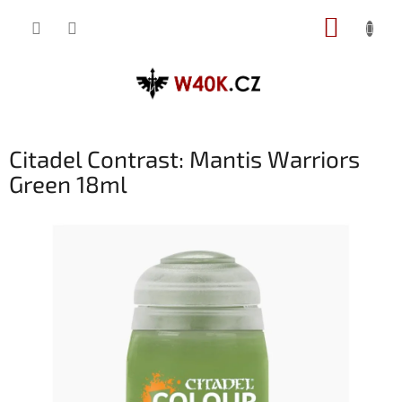
Přejít
NÁKUP
na
obsah
KOŠÍK
Citadel Contrast: Mantis Warriors
Green 18ml