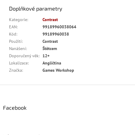
Doplňkové parametry
Kategorie
:
Contrast
EAN
:
99189960038064
Kód
:
99189960038
Použití
:
Contrast
Nanášení
:
Štětcem
Doporučený věk
:
12+
Lokalizace
:
Angličtina
Značka
:
Games Workshop
Z
á
p
a
Facebook
t
í