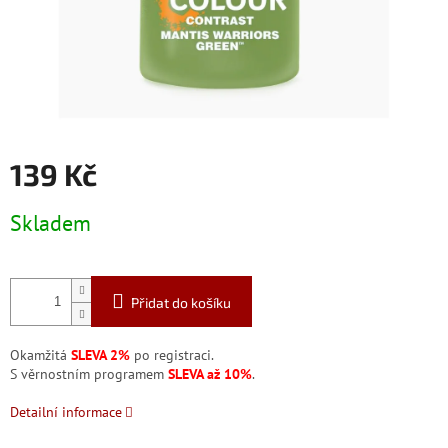
139 Kč
Měrná
Skladem
cena:
Přidat do košíku
Okamžitá
SLEVA 2%
po registraci.
S věrnostním programem
SLEVA až 10%
.
Detailní informace