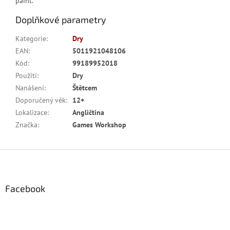
paint.
Doplňkové parametry
Kategorie
:
Dry
EAN
:
5011921048106
Kód
:
99189952018
Použití
:
Dry
Nanášení
:
Štětcem
Doporučený věk
:
12+
Lokalizace
:
Angličtina
Značka
:
Games Workshop
Z
á
p
a
Facebook
t
í