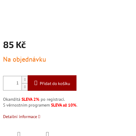
85 Kč
Měrná
Na objednávku
cena:
Přidat do košíku
Okamžitá
SLEVA 2%
po registraci.
S věrnostním programem
SLEVA až 10%
.
Detailní informace