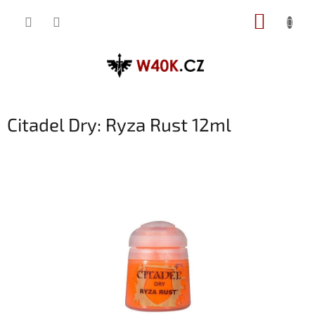
Přejít
NÁKUP
na
obsah
KOŠÍK
Citadel Dry: Ryza Rust 12ml