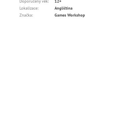
Doporučený věk
:
12+
Lokalizace
:
Angličtina
Značka
:
Games Workshop