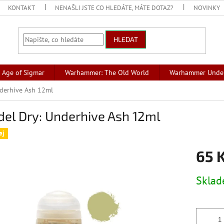
KONTAKT
NENAŠLI JSTE CO HLEDÁTE, MÁTE DOTAZ?
NOVINKY
HLEDAT
Age of Sigmar
Warhammer: The Old World
Warhammer Unde
nderhive Ash 12ml
del Dry: Underhive Ash 12ml
ej
65 
Měrná
Skla
cena: