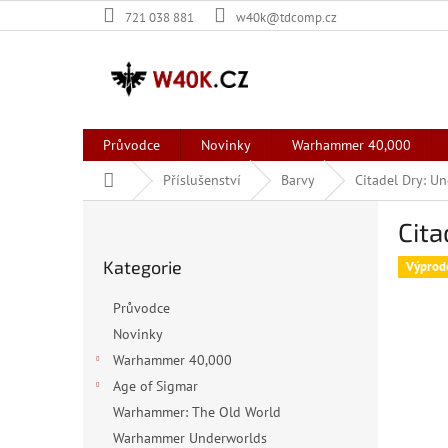
Přejít
721 038 881
w40k@tdcomp.cz
na
obsah
Průvodce
Novinky
Warhammer 40,000
Domů
Příslušenství
Barvy
Citadel Dry: U
P
Cita
o
Přeskočit
s
Kategorie
kategorie
Výprod
t
r
Průvodce
a
Novinky
n
Warhammer 40,000
n
í
Age of Sigmar
p
Warhammer: The Old World
a
Warhammer Underworlds