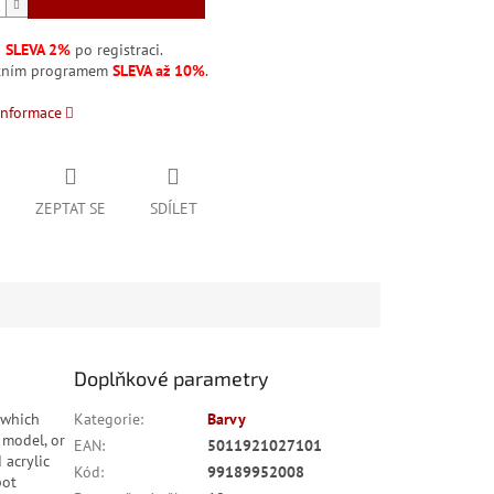
á
SLEVA 2%
po registraci.
stním programem
SLEVA až 10%
.
informace
ZEPTAT SE
SDÍLET
Doplňkové parametry
 which
Kategorie
:
Barvy
 model, or
EAN
:
5011921027101
 acrylic
Kód
:
99189952008
pot