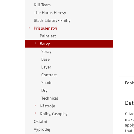
n
Kill Team
e
The Horus Heresy
l
Black Library - knihy
Příslušenství
Paint set
Barvy
Spray
Base
Layer
Contrast
Shade
Popi
Dry
Technical
Det
Nástroje
Knihy, časopisy
Cita
make
Ostatní
apply
Výprodej
that