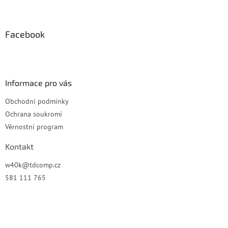
Z
á
p
a
Facebook
t
í
Informace pro vás
Obchodní podmínky
Ochrana soukromí
Věrnostní program
Kontakt
w40k
@
tdcomp.cz
581 111 765