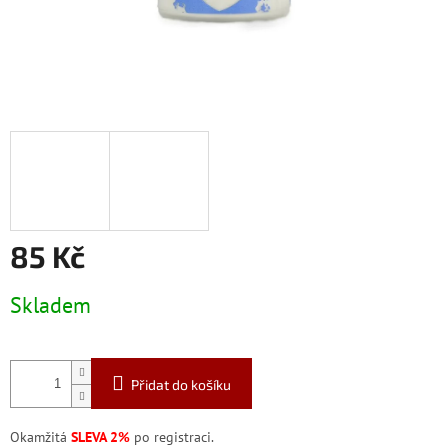
85 Kč
Měrná
Skladem
cena:
Přidat do košíku
Okamžitá
SLEVA 2%
po registraci.