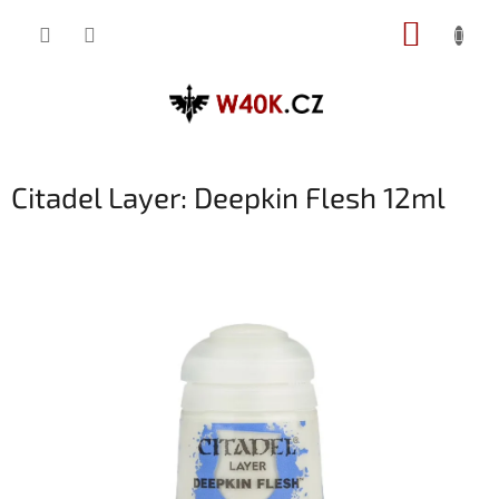
Přejít
NÁKUP
na
obsah
KOŠÍK
Citadel Layer: Deepkin Flesh 12ml