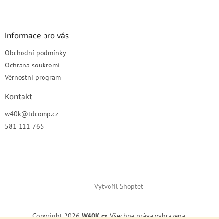
í
Informace pro vás
Obchodní podmínky
Ochrana soukromí
Věrnostní program
Kontakt
w40k
@
tdcomp.cz
581 111 765
Vytvořil Shoptet
Copyright 2026
W40K.cz
. Všechna práva vyhrazena.