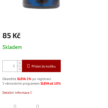
85 Kč
Měrná
Skladem
cena:
Přidat do košíku
Okamžitá
SLEVA 2%
po registraci.
S věrnostním programem
SLEVA až 10%
.
Detailní informace