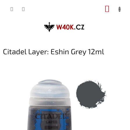
Přejít
NÁKUP
na
obsah
KOŠÍK
Citadel Layer: Eshin Grey 12ml