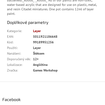
battlefield._x000d_ _x000d_ All of our paints are non-toxic,
water-based acrylic that are designed for use on plastic, metal,
and resin Citadel miniatures. One pot contains 12ml of layer
paint.
Doplňkové parametry
Kategorie
:
Layer
EAN
:
5011921186648
Kód
:
99189951256
Použití
:
Layer
Nanášení
:
Štětcem
Doporučený věk
:
12+
Lokalizace
:
Angličtina
Značka
:
Games Workshop
Z
á
p
a
Facebook
t