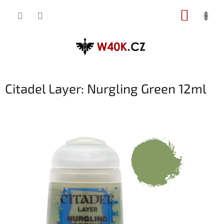
Přejít
NÁKUP
na
obsah
KOŠÍK
Citadel Layer: Nurgling Green 12ml