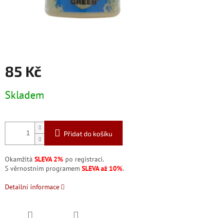
85 Kč
Měrná
Skladem
cena:
Přidat do košíku
Okamžitá
SLEVA 2%
po registraci.
S věrnostním programem
SLEVA až 10%
.
Detailní informace