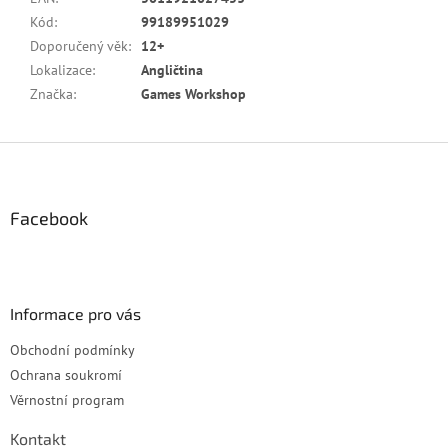
Kód
:
99189951029
Doporučený věk
:
12+
Lokalizace
:
Angličtina
Značka
:
Games Workshop
Z
á
p
a
Facebook
t
í
Informace pro vás
Obchodní podmínky
Ochrana soukromí
Věrnostní program
Kontakt