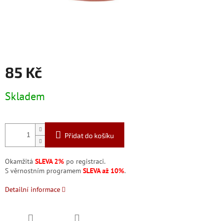
85 Kč
Měrná
Skladem
cena:
Přidat do košíku
Okamžitá
SLEVA 2%
po registraci.
S věrnostním programem
SLEVA až 10%
.
Detailní informace