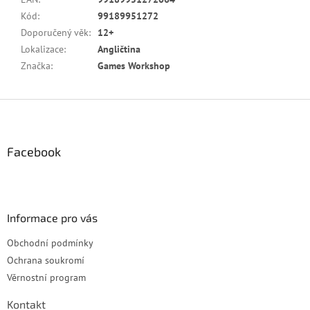
Kód
:
99189951272
Doporučený věk
:
12+
Lokalizace
:
Angličtina
Značka
:
Games Workshop
Z
á
p
a
Facebook
t
í
Informace pro vás
Obchodní podmínky
Ochrana soukromí
Věrnostní program
Kontakt