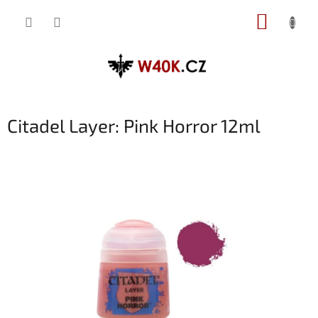
Přejít
NÁKUP
na
obsah
KOŠÍK
Citadel Layer: Pink Horror 12ml