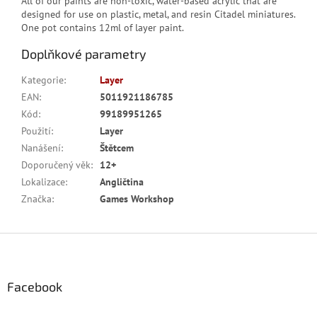
All of our paints are non-toxic, water-based acrylic that are
designed for use on plastic, metal, and resin Citadel miniatures.
One pot contains 12ml of layer paint.
Doplňkové parametry
Kategorie
:
Layer
EAN
:
5011921186785
Kód
:
99189951265
Použití
:
Layer
Nanášení
:
Štětcem
Doporučený věk
:
12+
Lokalizace
:
Angličtina
Značka
:
Games Workshop
Z
á
p
a
Facebook
t