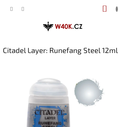
Přejít
NÁKUP
na
obsah
KOŠÍK
Citadel Layer: Runefang Steel 12ml