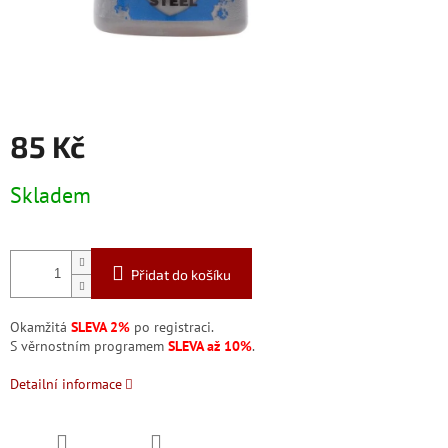
85 Kč
Měrná
Skladem
cena:
Přidat do košíku
Okamžitá
SLEVA 2%
po registraci.
S věrnostním programem
SLEVA až 10%
.
Detailní informace