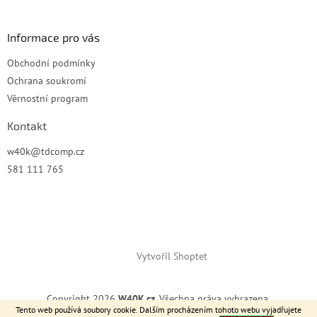
í
Informace pro vás
Obchodní podmínky
Ochrana soukromí
Věrnostní program
Kontakt
w40k
@
tdcomp.cz
581 111 765
Vytvořil Shoptet
Copyright 2026
W40K.cz
. Všechna práva vyhrazena.
Tento web používá soubory cookie. Dalším procházením tohoto webu vyjadřujete