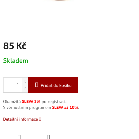
85 Kč
Měrná
Skladem
cena:
Přidat do košíku
Okamžitá
SLEVA 2%
po registraci.
S věrnostním programem
SLEVA až 10%
.
Detailní informace