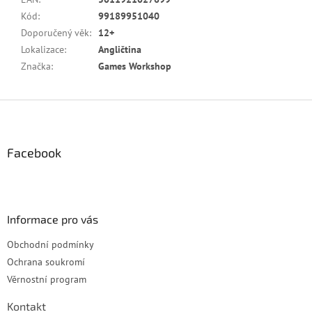
Kód
:
99189951040
Doporučený věk
:
12+
Lokalizace
:
Angličtina
Značka
:
Games Workshop
Z
á
p
a
Facebook
t
í
Informace pro vás
Obchodní podmínky
Ochrana soukromí
Věrnostní program
Kontakt