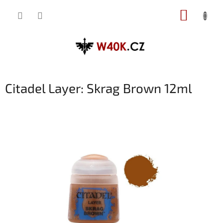
Přejít
NÁKUP
na
obsah
KOŠÍK
Citadel Layer: Skrag Brown 12ml