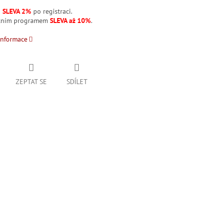
á
SLEVA 2%
po registraci.
stním programem
SLEVA až 10%
.
informace
ZEPTAT SE
SDÍLET