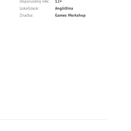
Doporučený věk
:
12+
Lokalizace
:
Angličtina
Značka
:
Games Workshop