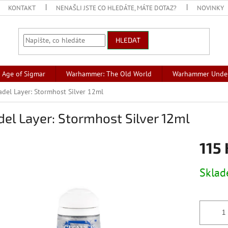
KONTAKT
NENAŠLI JSTE CO HLEDÁTE, MÁTE DOTAZ?
NOVINKY
HLEDAT
Age of Sigmar
Warhammer: The Old World
Warhammer Unde
adel Layer: Stormhost Silver 12ml
del Layer: Stormhost Silver 12ml
115 
Měrná
Skla
cena: