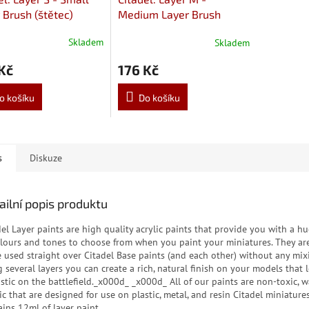
 Brush (štětec)
Medium Layer Brush
(štětec)
Skladem
Skladem
Kč
176 Kč
o košíku
Do košíku
s
Diskuze
ailní popis produktu
del Layer paints are high quality acrylic paints that provide you with a h
olours and tones to choose from when you paint your miniatures. They ar
e used straight over Citadel Base paints (and each other) without any mix
g several layers you can create a rich, natural finish on your models that 
astic on the battlefield._x000d_ _x000d_ All of our paints are non-toxic, 
ic that are designed for use on plastic, metal, and resin Citadel miniature
ains 12ml of layer paint.