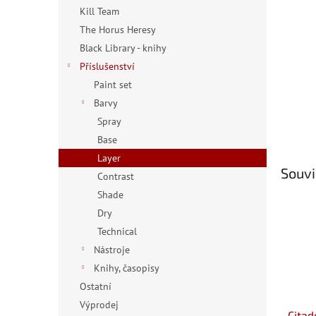
n
Kill Team
e
The Horus Heresy
l
Black Library - knihy
Příslušenství
Paint set
Barvy
Spray
Base
Layer
Souvi
Contrast
Shade
Dry
Technical
Nástroje
Knihy, časopisy
Ostatní
Výprodej
Citad