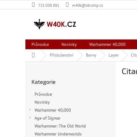
Přejít
721 038 881
w40k@tdcomp.cz
na
obsah
Průvodce
Novinky
Warhammer 40,000
Domů
Příslušenství
Barvy
Layer
Cit
P
Cita
o
Přeskočit
s
Kategorie
kategorie
t
r
Průvodce
a
Novinky
n
Warhammer 40,000
n
í
Age of Sigmar
p
Warhammer: The Old World
a
Warhammer Underworlds