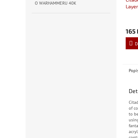
O WARHAMMERU 40K
Layer
165 
D
Popi
Det
Cita
of c
to b
usin
fant
acryl
cont