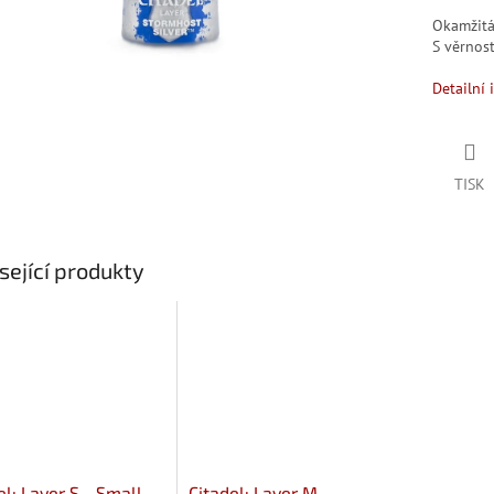
Okamžit
S věrno
Detailní 
TISK
sející produkty
el: Layer S - Small
Citadel: Layer M -