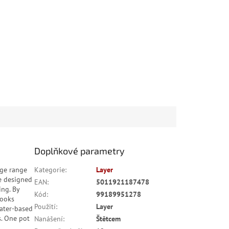
Doplňkové parametry
uge range
Kategorie
:
Layer
e designed
EAN
:
5011921187478
ing. By
Kód
:
99189951278
looks
Použití
:
Layer
water-based
s. One pot
Nanášení
:
Štětcem