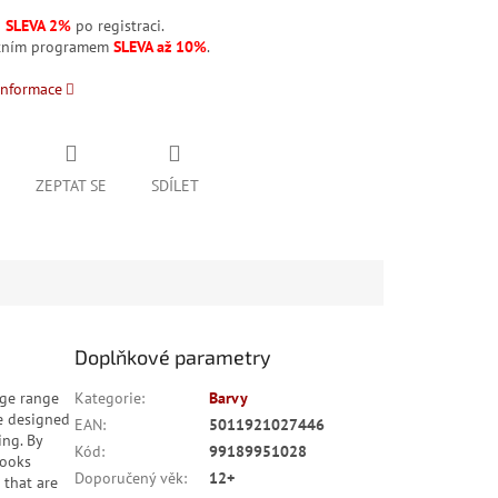
á
SLEVA 2%
po registraci.
stním programem
SLEVA až 10%
.
informace
ZEPTAT SE
SDÍLET
Doplňkové parametry
uge range
Kategorie
:
Barvy
e designed
EAN
:
5011921027446
ing. By
Kód
:
99189951028
looks
Doporučený věk
:
12+
 that are