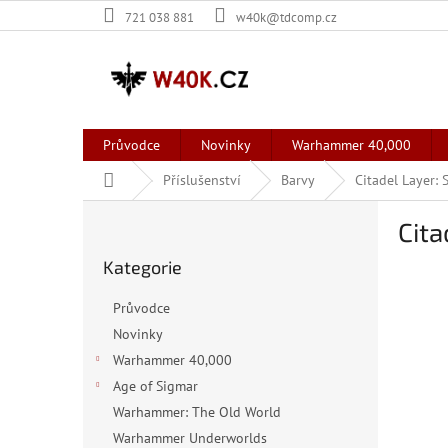
Přejít
721 038 881
w40k@tdcomp.cz
na
obsah
Průvodce
Novinky
Warhammer 40,000
Domů
Příslušenství
Barvy
Citadel Layer:
P
Cita
o
Přeskočit
s
Kategorie
kategorie
t
r
Průvodce
a
Novinky
n
Warhammer 40,000
n
í
Age of Sigmar
p
Warhammer: The Old World
a
Warhammer Underworlds