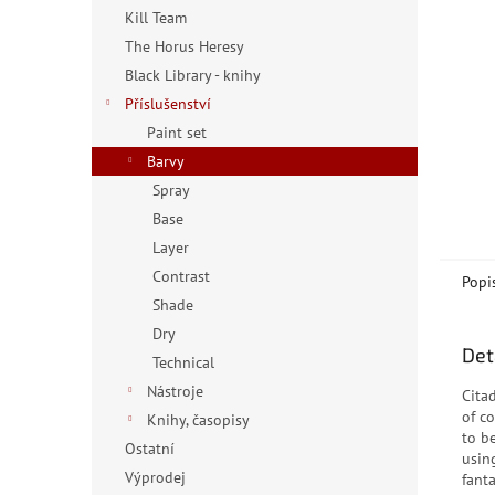
n
Kill Team
e
The Horus Heresy
l
Black Library - knihy
Příslušenství
Paint set
Barvy
Spray
Base
Layer
Contrast
Popi
Shade
Dry
Det
Technical
Nástroje
Cita
of c
Knihy, časopisy
to b
Ostatní
usin
Výprodej
fanta