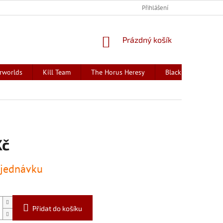
Přihlášení
NÁKUPNÍ
Prázdný košík
KOŠÍK
rworlds
Kill Team
The Horus Heresy
Black Library - kni
Kč
jednávku
Přidat do košíku