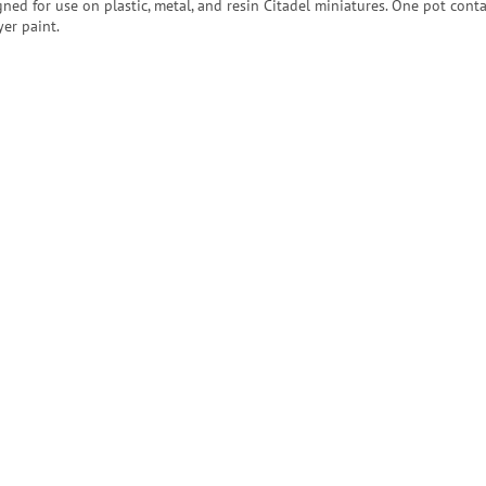
gned for use on plastic, metal, and resin Citadel miniatures. One pot cont
yer paint.