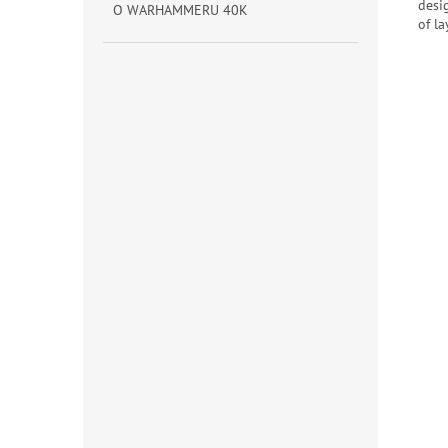
desi
O WARHAMMERU 40K
of la