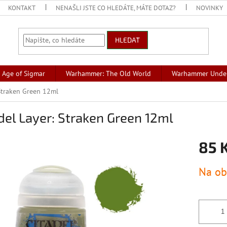
KONTAKT
NENAŠLI JSTE CO HLEDÁTE, MÁTE DOTAZ?
NOVINKY
HLEDAT
Age of Sigmar
Warhammer: The Old World
Warhammer Unde
 Straken Green 12ml
del Layer: Straken Green 12ml
85 
Měrná
Na ob
cena: