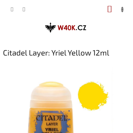
Přejít
NÁKUP
na
obsah
KOŠÍK
Citadel Layer: Yriel Yellow 12ml