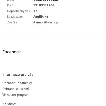
Kód
:
99189951206
Doporučený věk
:
12+
Lokalizace
:
Angličtina
Značka
:
Games Workshop
Z
á
p
a
Facebook
t
í
Informace pro vás
Obchodní podmínky
Ochrana soukromí
Věrnostní program
Kontakt