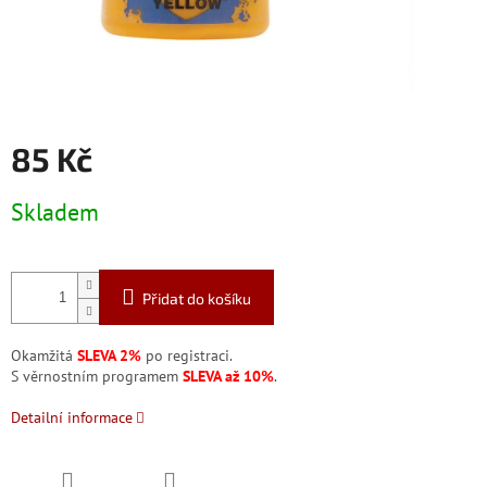
85 Kč
Měrná
Skladem
cena:
Přidat do košíku
Okamžitá
SLEVA 2%
po registraci.
S věrnostním programem
SLEVA až 10%
.
Detailní informace