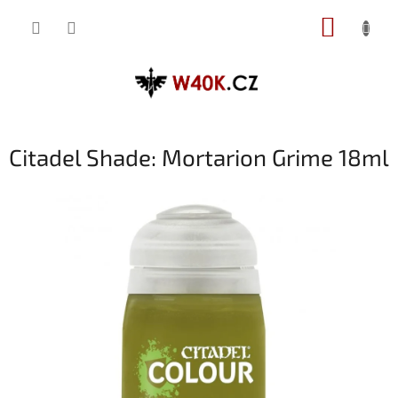
Přejít
NÁKUP
na
obsah
KOŠÍK
Citadel Shade: Mortarion Grime 18ml