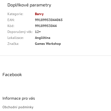
Doplňkové parametry
Kategorie
:
Barvy
EAN
:
99189953044065
Kód
:
99189953044
Doporučený věk
:
12+
Lokalizace
:
Angličtina
Značka
:
Games Workshop
Z
á
p
a
Facebook
t
í
Informace pro vás
Obchodní podmínky