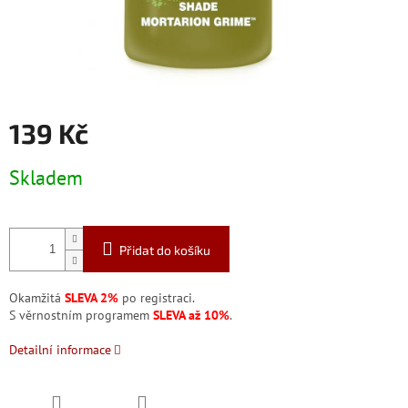
139 Kč
Měrná
Skladem
cena:
Přidat do košíku
Okamžitá
SLEVA 2%
po registraci.
S věrnostním programem
SLEVA až 10%
.
Detailní informace