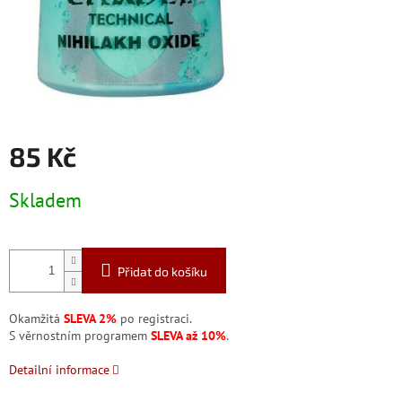
85 Kč
Měrná
Skladem
cena:
Přidat do košíku
Okamžitá
SLEVA 2%
po registraci.
S věrnostním programem
SLEVA až 10%
.
Detailní informace