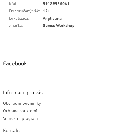
Kód
:
99189956061
Doporučený věk
:
12+
Lokalizace
:
Angličtina
Značka
:
Games Workshop
Z
á
p
a
Facebook
t
í
Informace pro vás
Obchodní podmínky
Ochrana soukromí
Věrnostní program
Kontakt