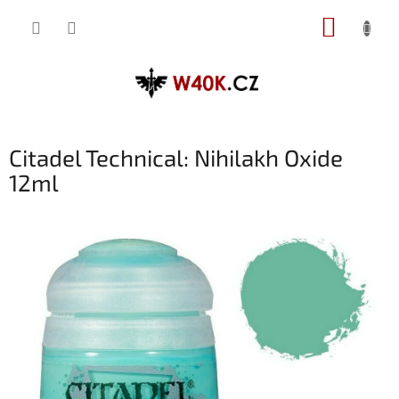
Přejít
NÁKUP
na
obsah
KOŠÍK
Citadel Technical: Nihilakh Oxide
12ml