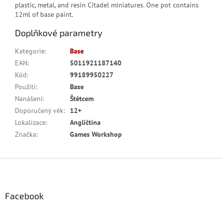
plastic, metal, and resin Citadel miniatures. One pot contains
12ml of base paint.
Doplňkové parametry
Kategorie
:
Base
EAN
:
5011921187140
Kód
:
99189950227
Použití
:
Base
Nanášení
:
Štětcem
Doporučený věk
:
12+
Lokalizace
:
Angličtina
Značka
:
Games Workshop
Z
á
p
a
Facebook
t
í