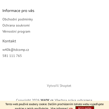
Informace pro vás
Obchodní podmínky
Ochrana soukromí
Věrnostní program
Kontakt
w40k
@
tdcomp.cz
581 111 765
Vytvořil Shoptet
Copyright 2026
W40K.cz
. Všechna práva vyhrazena.
Tento web používá soubory cookie. Dalším procházením tohoto webu vyjadřujete
souhlas s jejich používáním.. Více informací
zde
.
ROZUMÍM