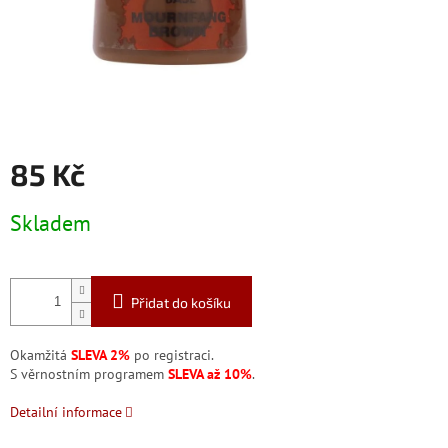
85 Kč
Měrná
Skladem
cena:
Přidat do košíku
Okamžitá
SLEVA 2%
po registraci.
S věrnostním programem
SLEVA až 10%
.
Detailní informace