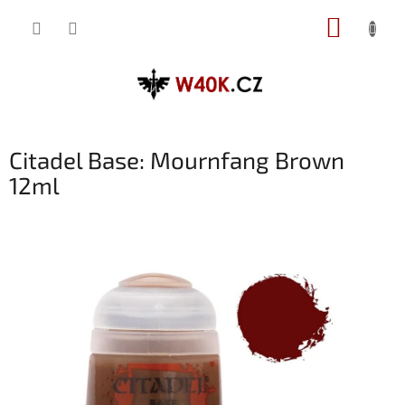
Přejít
NÁKUP
na
obsah
KOŠÍK
Citadel Base: Mournfang Brown
12ml