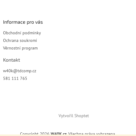
í
Informace pro vás
Obchodní podmínky
Ochrana soukromí
Věrnostní program
Kontakt
w40k
@
tdcomp.cz
581 111 765
Vytvořil Shoptet
Copyright 2026
W40K.cz
. Všechna práva vyhrazena.