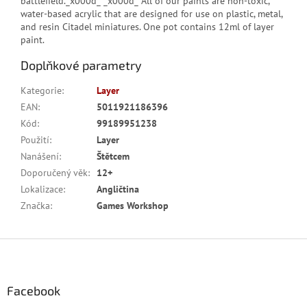
battlefield._x000d_ _x000d_ All of our paints are non-toxic,
water-based acrylic that are designed for use on plastic, metal,
and resin Citadel miniatures. One pot contains 12ml of layer
paint.
Doplňkové parametry
Kategorie
:
Layer
EAN
:
5011921186396
Kód
:
99189951238
Použití
:
Layer
Nanášení
:
Štětcem
Doporučený věk
:
12+
Lokalizace
:
Angličtina
Značka
:
Games Workshop
Z
á
p
a
Facebook
t