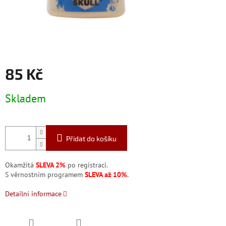
85 Kč
Měrná
Skladem
cena:
Přidat do košíku
Okamžitá
SLEVA 2%
po registraci.
S věrnostním programem
SLEVA až 10%
.
Detailní informace