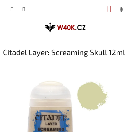
Přejít
NÁKUP
na
obsah
KOŠÍK
Citadel Layer: Screaming Skull 12ml