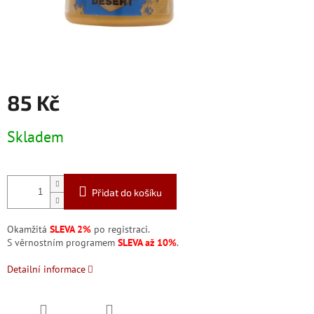
85 Kč
Měrná
Skladem
cena:
Přidat do košíku
Okamžitá
SLEVA 2%
po registraci.
S věrnostním programem
SLEVA až 10%
.
Detailní informace