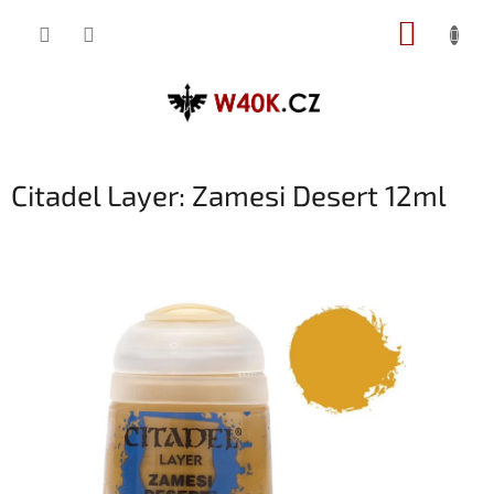
Přejít
NÁKUP
na
obsah
KOŠÍK
Citadel Layer: Zamesi Desert 12ml