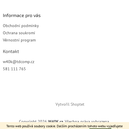
í
Informace pro vás
Obchodní podmínky
Ochrana soukromí
Věrnostní program
Kontakt
w40k
@
tdcomp.cz
581 111 765
Vytvořil Shoptet
Copyright 2026
W40K.cz
. Všechna práva vyhrazena.
Tento web používá soubory cookie. Dalším procházením tohoto webu vyjadřujete