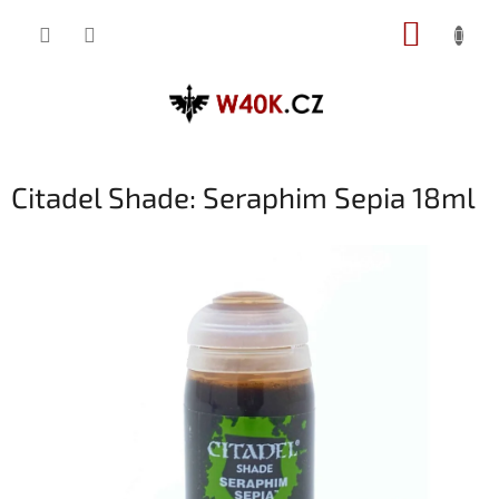
Přejít
NÁKUP
na
obsah
KOŠÍK
Citadel Shade: Seraphim Sepia 18ml