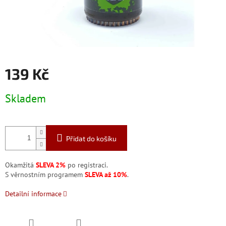
139 Kč
Měrná
Skladem
cena:
Přidat do košíku
Okamžitá
SLEVA 2%
po registraci.
S věrnostním programem
SLEVA až 10%
.
Detailní informace