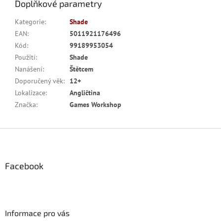
Doplňkové parametry
Kategorie
:
Shade
EAN
:
5011921176496
Kód
:
99189953054
Použití
:
Shade
Nanášení
:
Štětcem
Doporučený věk
:
12+
Lokalizace
:
Angličtina
Značka
:
Games Workshop
Z
á
p
a
Facebook
t
í
Informace pro vás