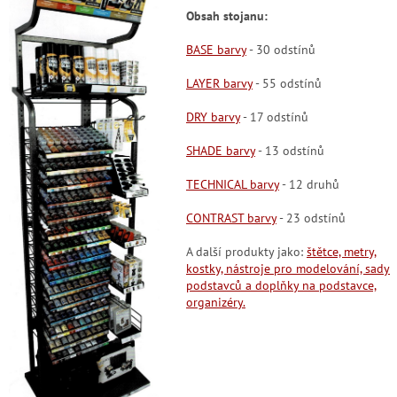
Obsah stojanu:
BASE barvy
- 30 odstínů
LAYER barvy
- 55 odstínů
DRY barvy
- 17 odstínů
SHADE barvy
- 13 odstínů
TECHNICAL barvy
- 12 druhů
CONTRAST barvy
- 23 odstínů
A další produkty jako:
štětce, metry,
kostky, nástroje pro modelování, sady
podstavců a doplňky na podstavce,
organizéry.