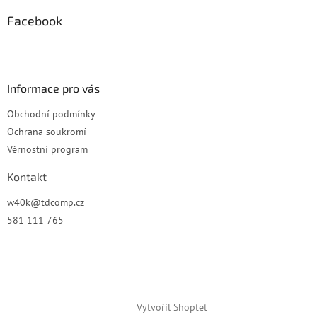
p
a
Facebook
t
í
Informace pro vás
Obchodní podmínky
Ochrana soukromí
Věrnostní program
Kontakt
w40k
@
tdcomp.cz
581 111 765
Vytvořil Shoptet