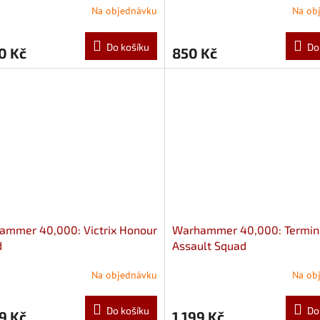
Na objednávku
Na ob
Do košíku
Do
0 Kč
850 Kč
ammer 40,000: Victrix Honour
Warhammer 40,000: Termin
d
Assault Squad
Na objednávku
Na ob
Do košíku
Do
9 Kč
1 199 Kč