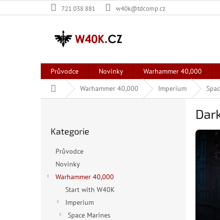
Přejít
721 038 881
w40k@tdcomp.cz
na
obsah
Průvodce
Novinky
Warhammer 40,000
Domů
Warhammer 40,000
Imperium
Spac
P
Dar
o
Přeskočit
s
Kategorie
kategorie
t
r
Průvodce
a
Novinky
n
Warhammer 40,000
n
í
Start with W40K
p
Imperium
a
Space Marines