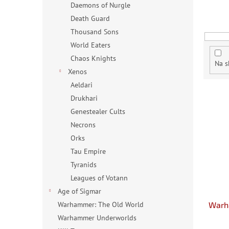
r
Daemons of Nurgle
o
Death Guard
d
Thousand Sons
u
World Eaters
k
Chaos Knights
t
Na s
ů
Xenos
Aeldari
V
Drukhari
ý
Genestealer Cults
p
Necrons
i
s
Orks
p
Tau Empire
r
Tyranids
o
Leagues of Votann
d
Age of Sigmar
u
Warh
Warhammer: The Old World
k
t
Warhammer Underworlds