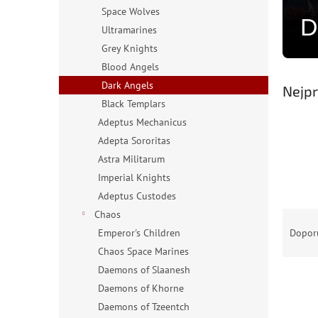
n
Space Wolves
e
D
Ultramarines
l
Grey Knights
Blood Angels
Dark Angels
Nejpr
Black Templars
Adeptus Mechanicus
Adepta Sororitas
Astra Militarum
Imperial Knights
Adeptus Custodes
Ř
Chaos
a
Dopor
Emperor's Children
z
Chaos Space Marines
e
Daemons of Slaanesh
n
Daemons of Khorne
í
Daemons of Tzeentch
p