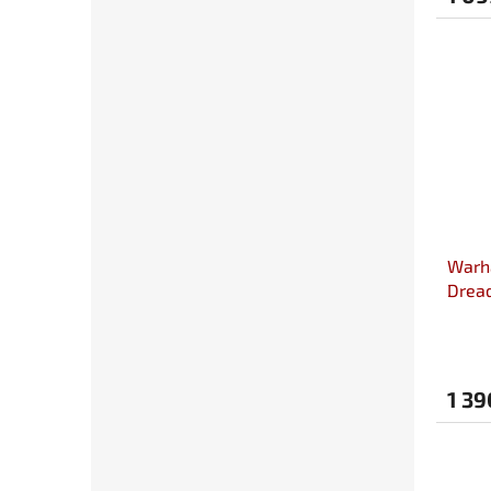
Warh
Drea
1 39