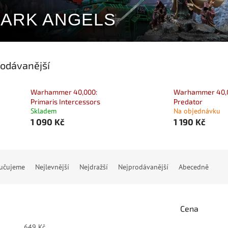
ARK ANGELS
odávanější
Warhammer 40,000:
Warhammer 40,
Primaris Intercessors
Predator
Skladem
Na objednávku
1 090 Kč
1 190 Kč
učujeme
Nejlevnější
Nejdražší
Nejprodávanější
Abecedně
Cena
649
Kč