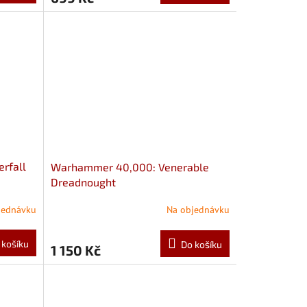
rfall
Warhammer 40,000: Venerable
Dreadnought
jednávku
Na objednávku
 košíku
Do košíku
1 150 Kč