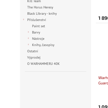
ů
Kill Team
The Horus Heresy
Black Library - knihy
1 89
Příslušenství
Paint set
Barvy
Nástroje
Knihy, časopisy
Ostatní
Výprodej
O WARHAMMERU 40K
Warh
Guar
1 09