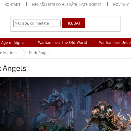
KONTAKT
NENAŠLI JSTE CO HLEDÁTE, MÁTE DOTAZ?
NOVINKY
HLEDAT
Age of Sigmar
Warhammer: The Old World
Warhammer Unde
e Marines
Dark Angels
k Angels