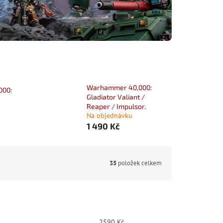
Warhammer 40,000:
000:
Gladiator Valiant /
Reaper / Impulsor.
Na objednávku
1 490 Kč
35
položek celkem
2590
Kč