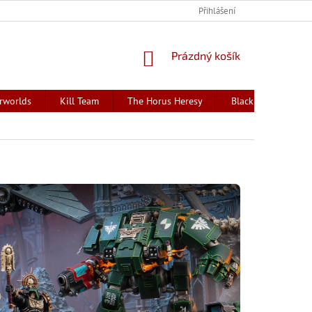
Přihlášení
NÁKUPNÍ
Prázdný košík
KOŠÍK
rworlds
Kill Team
The Horus Heresy
Black Library - kni