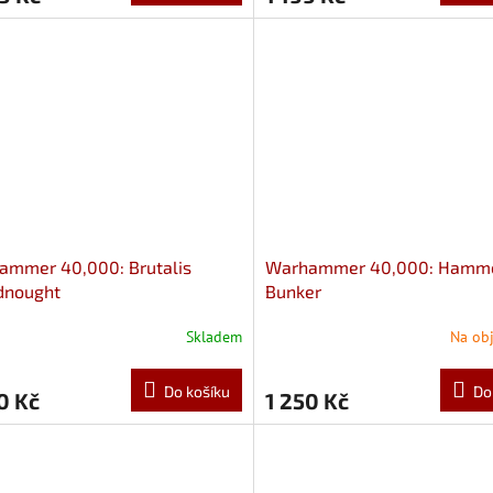
ammer 40,000: Brutalis
Warhammer 40,000: Hamme
dnought
Bunker
Skladem
Na ob
Do košíku
Do
0 Kč
1 250 Kč