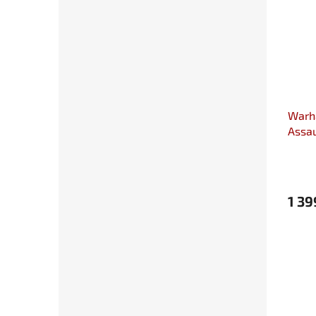
Warh
Assau
Deva
1 39