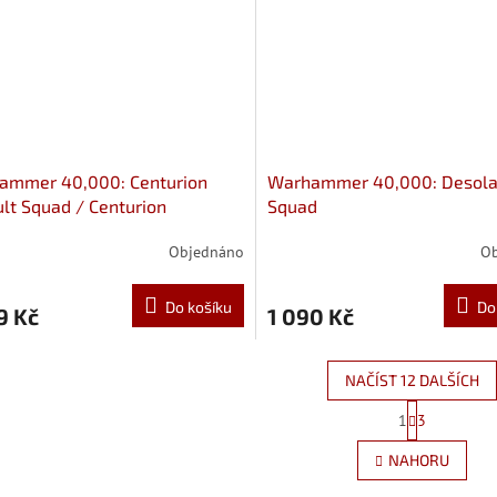
ammer 40,000: Centurion
Warhammer 40,000: Desola
lt Squad / Centurion
Squad
stator Squad
Objednáno
O
Do košíku
Do
9 Kč
1 090 Kč
NAČÍST 12 DALŠÍCH
S
1
3
O
t
r
v
NAHORU
á
l
n
á