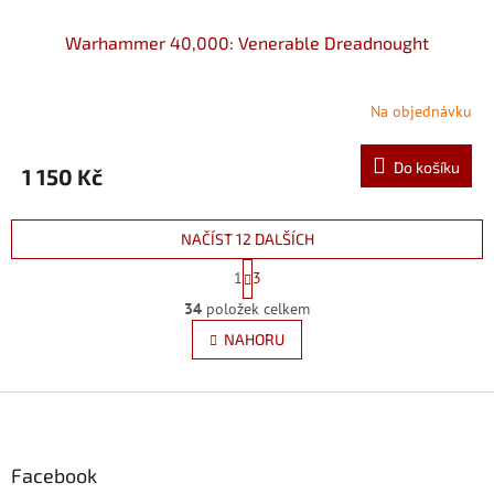
Warhammer 40,000: Venerable Dreadnought
Na objednávku
Do košíku
1 150 Kč
NAČÍST 12 DALŠÍCH
S
1
3
t
O
r
34
položek celkem
v
á
l
NAHORU
n
á
k
d
o
v
Z
a
á
c
á
n
í
p
í
p
a
Facebook
r