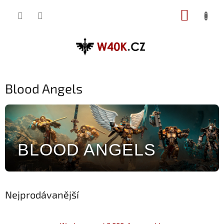
Přejít
NÁKUP
na
obsah
KOŠÍK
Blood Angels
BLOOD ANGELS
Nejprodávanější