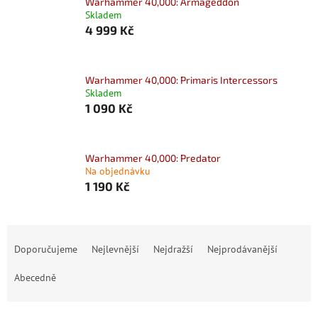
Warhammer 40,000: Armageddon
Skladem
4 999 Kč
Warhammer 40,000: Primaris Intercessors
Skladem
1 090 Kč
Warhammer 40,000: Predator
Na objednávku
1 190 Kč
Ř
a
Doporučujeme
Nejlevnější
Nejdražší
Nejprodávanější
z
e
Abecedně
n
í