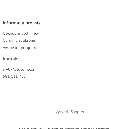
t
v
í
k
y
v
Informace pro vás
ý
p
Obchodní podmínky
i
Ochrana soukromí
s
u
Věrnostní program
Kontakt
w40k
@
tdcomp.cz
581 111 765
Vytvořil Shoptet
Copyright 2026
W40K.cz
. Všechna práva vyhrazena.