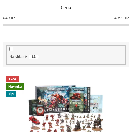
p
Cena
r
o
649
Kč
4999
Kč
d
u
k
t
ů
Na skladě
18
V
Akce
ý
Novinka
p
Tip
i
s
p
r
o
d