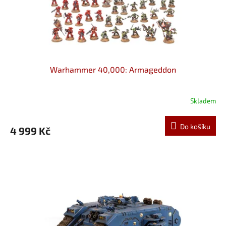
u
k
t
ů
Warhammer 40,000: Armageddon
Skladem
Do košíku
4 999 Kč