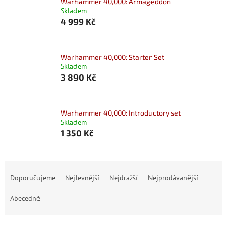
Warhammer 40,000: Armageddon
Skladem
4 999 Kč
Warhammer 40,000: Starter Set
Skladem
3 890 Kč
Warhammer 40,000: Introductory set
Skladem
1 350 Kč
Ř
a
Doporučujeme
Nejlevnější
Nejdražší
Nejprodávanější
z
e
Abecedně
n
í