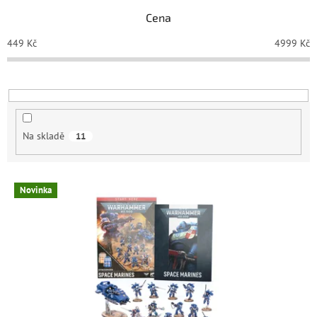
p
Cena
r
o
449
Kč
4999
Kč
d
u
k
t
ů
Na skladě
11
V
Novinka
ý
p
i
s
p
r
o
d