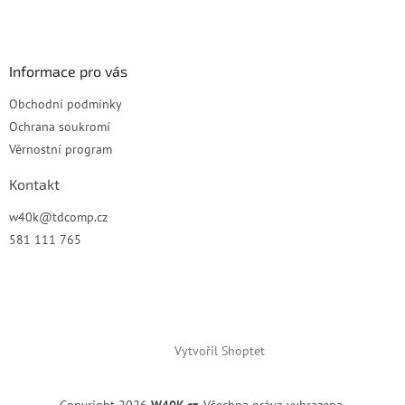
t
v
í
k
y
v
Informace pro vás
ý
p
Obchodní podmínky
i
Ochrana soukromí
s
u
Věrnostní program
Kontakt
w40k
@
tdcomp.cz
581 111 765
Vytvořil Shoptet
Copyright 2026
W40K.cz
. Všechna práva vyhrazena.