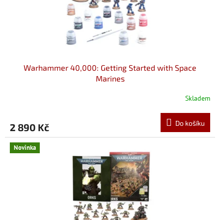
u
k
t
ů
Warhammer 40,000: Getting Started with Space
Marines
Skladem
Do košíku
2 890 Kč
Novinka