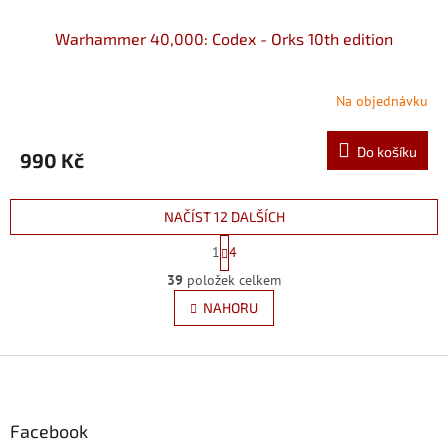
Warhammer 40,000: Codex - Orks 10th edition
Na objednávku
Do košíku
990 Kč
NAČÍST 12 DALŠÍCH
S
1
4
t
O
r
39
položek celkem
v
á
l
NAHORU
n
á
k
d
o
v
Z
a
á
c
á
n
í
p
í
p
a
Facebook
r