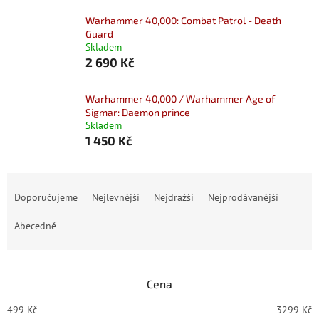
Warhammer 40,000: Combat Patrol - Death
Guard
Skladem
2 690 Kč
Warhammer 40,000 / Warhammer Age of
Sigmar: Daemon prince
Skladem
1 450 Kč
Ř
a
Doporučujeme
Nejlevnější
Nejdražší
Nejprodávanější
z
e
Abecedně
n
í
p
Cena
r
o
499
Kč
3299
Kč