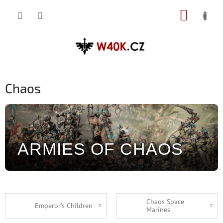
Přejít
NÁKUP
na
obsah
KOŠÍK
Chaos
ARMIES OF CHAOS
Chaos Space
Emperor's Children
Marines