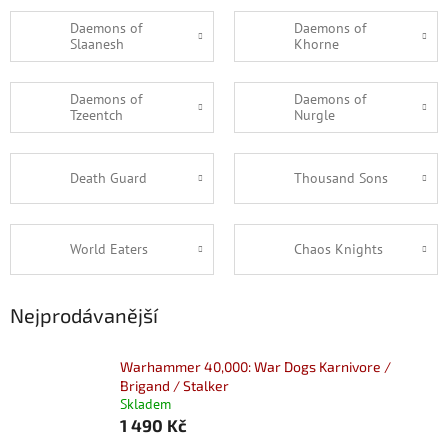
Daemons of
Daemons of
Slaanesh
Khorne
Daemons of
Daemons of
Tzeentch
Nurgle
Death Guard
Thousand Sons
World Eaters
Chaos Knights
Nejprodávanější
Warhammer 40,000: War Dogs Karnivore /
Brigand / Stalker
Skladem
1 490 Kč