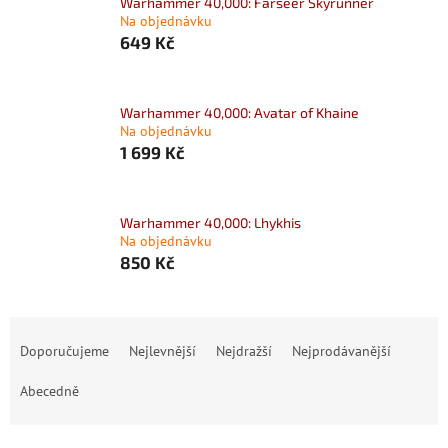
Warhammer 40,000: Farseer Skyrunner
Na objednávku
649 Kč
Warhammer 40,000: Avatar of Khaine
Na objednávku
1 699 Kč
Warhammer 40,000: Lhykhis
Na objednávku
850 Kč
Ř
a
Doporučujeme
Nejlevnější
Nejdražší
Nejprodávanější
z
e
Abecedně
n
í