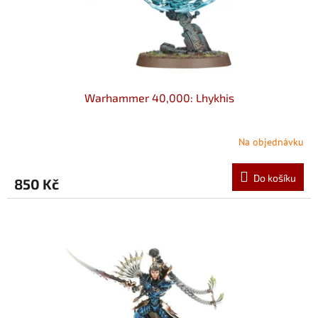
u
k
t
ů
Warhammer 40,000: Lhykhis
Na objednávku
Do košíku
850 Kč