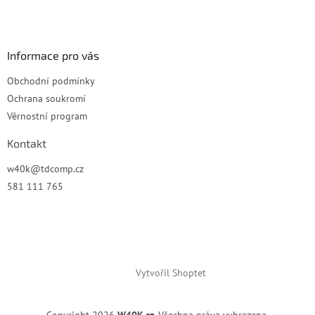
t
v
í
k
y
v
Informace pro vás
ý
p
Obchodní podmínky
i
Ochrana soukromí
s
u
Věrnostní program
Kontakt
w40k
@
tdcomp.cz
581 111 765
Vytvořil Shoptet
Copyright 2026
W40K.cz
. Všechna práva vyhrazena.