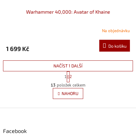
Warhammer 40,000: Avatar of Khaine
Na objednávku
Do košíku
1 699 Kč
NAČÍST 1 DALŠÍ
S
1
2
t
O
r
13
položek celkem
v
á
l
NAHORU
n
á
k
d
o
v
Z
a
á
c
á
n
í
p
í
p
a
Facebook
r