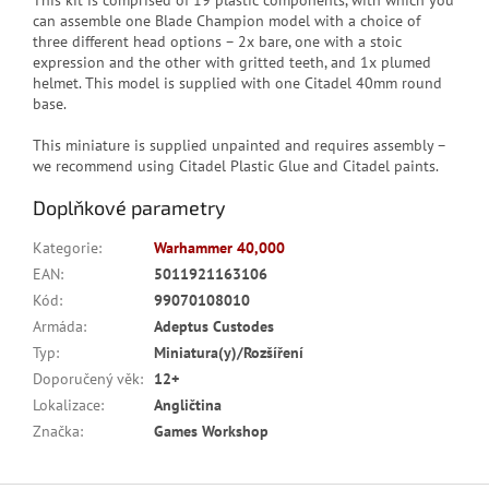
This kit is comprised of 19 plastic components, with which you
can assemble one Blade Champion model with a choice of
three different head options – 2x bare, one with a stoic
expression and the other with gritted teeth, and 1x plumed
helmet. This model is supplied with one Citadel 40mm round
base.
This miniature is supplied unpainted and requires assembly –
we recommend using Citadel Plastic Glue and Citadel paints.
Doplňkové parametry
Kategorie
:
Warhammer 40,000
EAN
:
5011921163106
Kód
:
99070108010
Armáda
:
Adeptus Custodes
Typ
:
Miniatura(y)/Rozšíření
Doporučený věk
:
12+
Lokalizace
:
Angličtina
Značka
:
Games Workshop