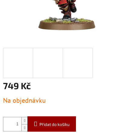
749 Kč
Měrná
Na objednávku
cena:
Přidat do košíku