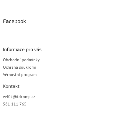
Z
á
p
a
Facebook
t
í
Informace pro vás
Obchodní podmínky
Ochrana soukromí
Věrnostní program
Kontakt
w40k
@
tdcomp.cz
581 111 765