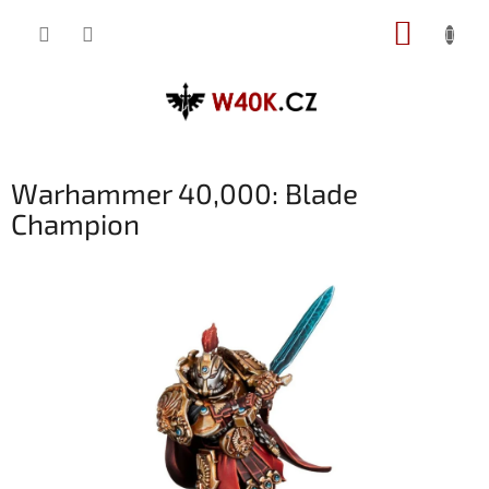
Přejít
NÁKUP
na
obsah
KOŠÍK
Warhammer 40,000: Blade
Champion