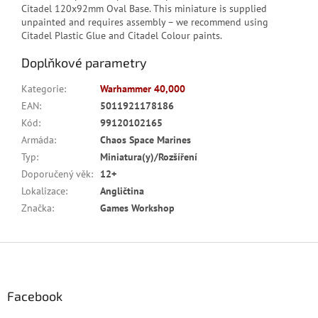
Citadel 120x92mm Oval Base. This miniature is supplied
unpainted and requires assembly – we recommend using
Citadel Plastic Glue and Citadel Colour paints.
Doplňkové parametry
Kategorie
:
Warhammer 40,000
EAN
:
5011921178186
Kód
:
99120102165
Armáda
:
Chaos Space Marines
Typ
:
Miniatura(y)/Rozšíření
Doporučený věk
:
12+
Lokalizace
:
Angličtina
Značka
:
Games Workshop
Z
á
p
a
Facebook
t