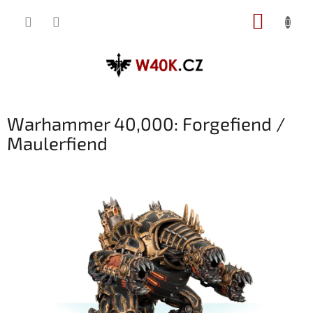
Přejít
NÁKUP
na
obsah
KOŠÍK
Warhammer 40,000: Forgefiend /
Maulerfiend