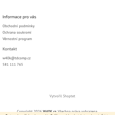
í
Informace pro vás
Obchodní podmínky
Ochrana soukromí
Věrnostní program
Kontakt
w40k
@
tdcomp.cz
581 111 765
Vytvořil Shoptet
Copyright 2026
W40K.cz
. Všechna práva vyhrazena.