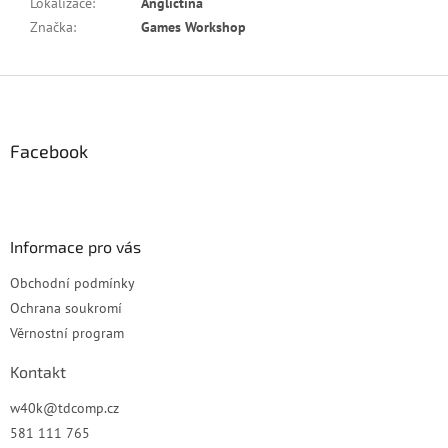
Lokalizace
:
Angličtina
Značka
:
Games Workshop
Z
á
p
a
Facebook
t
í
Informace pro vás
Obchodní podmínky
Ochrana soukromí
Věrnostní program
Kontakt
w40k
@
tdcomp.cz
581 111 765