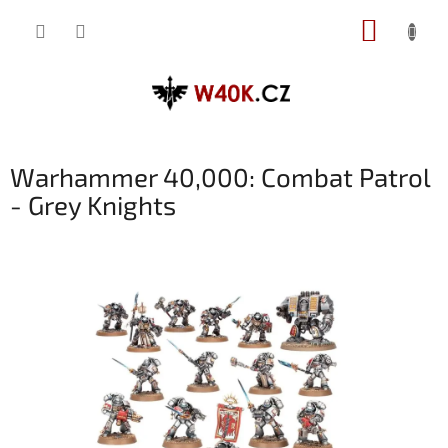
Přejít
NÁKUP
na
obsah
KOŠÍK
Warhammer 40,000: Combat Patrol
- Grey Knights