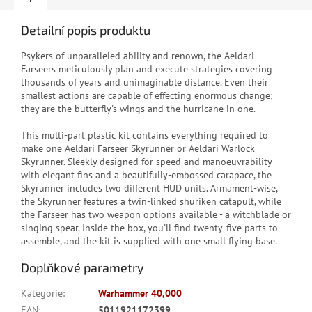
Detailní popis produktu
Psykers of unparalleled ability and renown, the Aeldari
Farseers meticulously plan and execute strategies covering
thousands of years and unimaginable distance. Even their
smallest actions are capable of effecting enormous change;
they are the butterfly's wings and the hurricane in one.
This multi-part plastic kit contains everything required to
make one Aeldari Farseer Skyrunner or Aeldari Warlock
Skyrunner. Sleekly designed for speed and manoeuvrability
with elegant fins and a beautifully-embossed carapace, the
Skyrunner includes two different HUD units. Armament-wise,
the Skyrunner features a twin-linked shuriken catapult, while
the Farseer has two weapon options available - a witchblade or
singing spear. Inside the box, you'll find twenty-five parts to
assemble, and the kit is supplied with one small flying base.
Doplňkové parametry
Kategorie
:
Warhammer 40,000
EAN
:
5011921172399