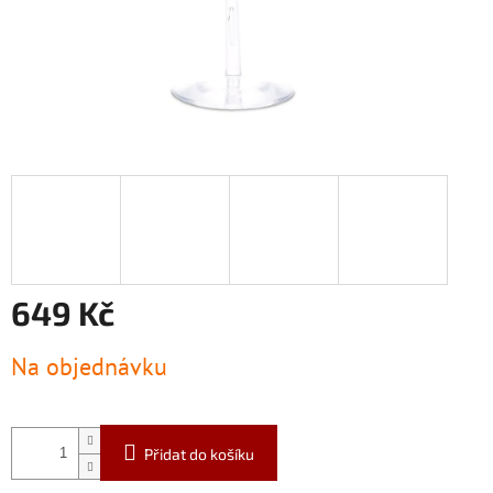
649 Kč
Měrná
Na objednávku
cena:
Přidat do košíku