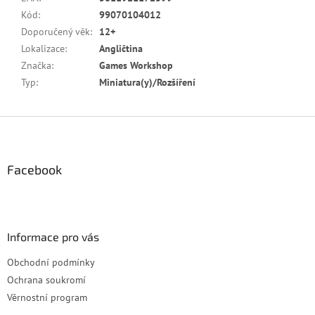
Kód
:
99070104012
Doporučený věk
:
12+
Lokalizace
:
Angličtina
Značka
:
Games Workshop
Typ
:
Miniatura(y)/Rozšíření
Z
á
p
a
Facebook
t
í
Informace pro vás
Obchodní podmínky
Ochrana soukromí
Věrnostní program