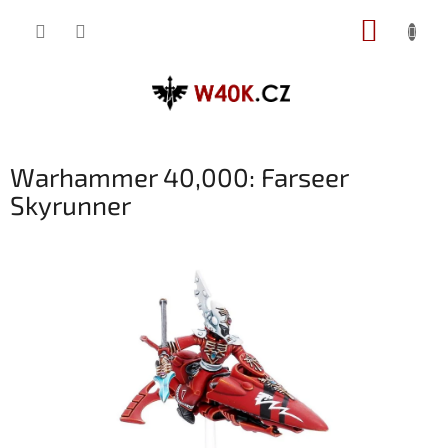
Přejít
NÁKUP
na
obsah
KOŠÍK
Warhammer 40,000: Farseer
Skyrunner