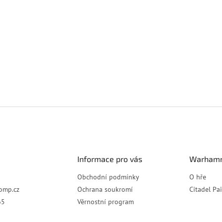
Informace pro vás
Warhamm
Obchodní podmínky
O hře
omp.cz
Ochrana soukromí
Citadel Pa
65
Věrnostní program