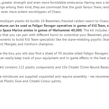
ls, greater strength and even more formidable endurance. Having won a lev
tige among their kind, they are convinced that the gods favour them, ren
 even more ardent worshippers of Chaos.
 multipart plastic kit builds 10 Beastmen, frenzied raiders sworn to Chaos
atures can be used as Fellgor Ravager operatives in games of Kill Team, or
s Space Marine armies in games of Warhammer 40,000.
The kit includes 
s that you can pair with different horns to customise your Beastmen, plu
onents to build Kill Team specialists like the stave-wielding psychic Sha
nt Mangler, and Ironhorn champion.
de the box, you will also find a sheet of 39 double-sided Fellgor Ravagers
can easily keep track of your equipment and in-game effects in the heat of
 kit contains 122 plastic components and 10x Citadel 32mm Round Bases
e miniatures are supplied unpainted and require assembly – we recomm
del Plastic Glue and Citadel Colour paints.