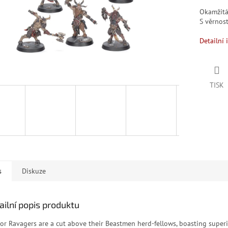
Okamžit
S věrno
Detailní 
TISK
s
Diskuze
ailní popis produktu
gor Ravagers are a cut above their Beastmen herd-fellows, boasting super