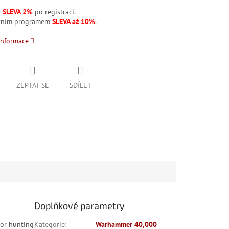
á
SLEVA 2%
po registraci.
stním programem
SLEVA až 10%
.
informace
ZEPTAT SE
SDÍLET
Doplňkové parametry
ior hunting
Kategorie
:
Warhammer 40,000