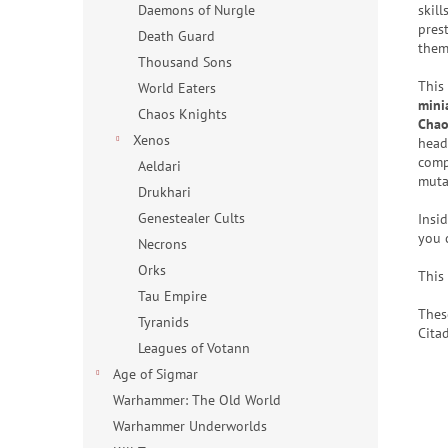
skil
Daemons of Nurgle
pres
Death Guard
them
Thousand Sons
This
World Eaters
mini
Chaos Knights
Chao
Xenos
head
comp
Aeldari
muta
Drukhari
Genestealer Cults
Insi
you 
Necrons
Orks
This
Tau Empire
Thes
Tyranids
Cita
Leagues of Votann
Age of Sigmar
Warhammer: The Old World
Warhammer Underworlds