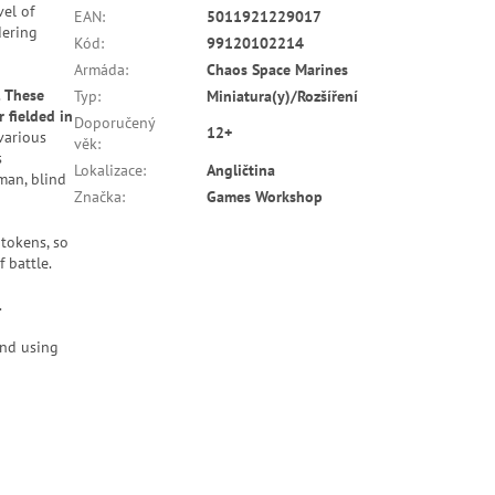
el of
EAN
:
5011921229017
dering
Kód
:
99120102214
Armáda
:
Chaos Space Marines
.
These
Typ
:
Miniatura(y)/Rozšíření
 fielded in
Doporučený
12+
various
věk
:
s
Lokalizace
:
Angličtina
man, blind
Značka
:
Games Workshop
 tokens, so
 battle.
.
end using