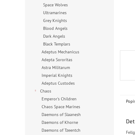
n
Space Wolves
e
Ultramarines
l
Grey Knights
Blood Angels
Dark Angels
Black Templars
Adeptus Mechanicus
Adepta Sororitas
Astra Militarum
Imperial Knights
Adeptus Custodes
Chaos
Emperor's Children
Popi
Chaos Space Marines
Daemons of Slaanesh
Det
Daemons of Khorne
Daemons of Tzeentch
Fell