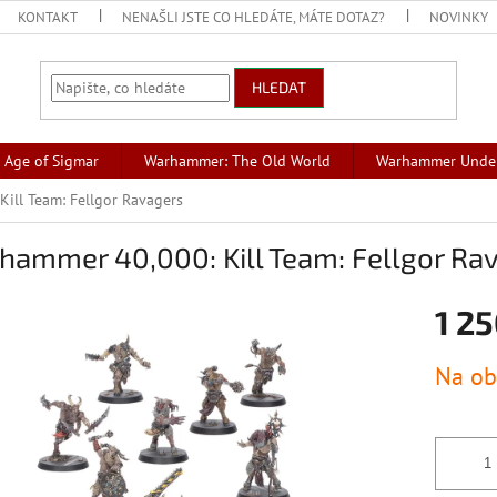
KONTAKT
NENAŠLI JSTE CO HLEDÁTE, MÁTE DOTAZ?
NOVINKY
HLEDAT
Age of Sigmar
Warhammer: The Old World
Warhammer Unde
ill Team: Fellgor Ravagers
hammer 40,000: Kill Team: Fellgor Ra
1 25
Měrná
Na ob
cena: