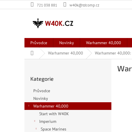
Přejít
721 038 881
w40k@tdcomp.cz
na
obsah
Průvodce
Novinky
Warhammer 40,000
Domů
Warhammer 40,000
Warhammer 40,000: K
P
War
o
Přeskočit
s
Kategorie
kategorie
t
r
Průvodce
a
Novinky
n
Warhammer 40,000
n
í
Start with W40K
p
Imperium
a
Space Marines