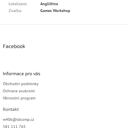
Lokalizace
:
Angličtina
Značka
:
Games Workshop
Z
á
p
a
Facebook
t
í
Informace pro vás
Obchodní podmínky
Ochrana soukromí
Věrnostní program
Kontakt
w40k
@
tdcomp.cz
581 111 765