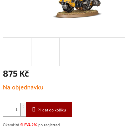
875 Kč
Měrná
Na objednávku
cena:
Přidat do košíku
Okamžitá
SLEVA 2%
po registraci.