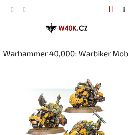
Přejít
NÁKUP
na
obsah
KOŠÍK
Warhammer 40,000: Warbiker Mob