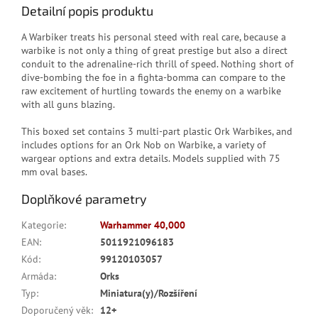
Detailní popis produktu
A Warbiker treats his personal steed with real care, because a
warbike is not only a thing of great prestige but also a direct
conduit to the adrenaline-rich thrill of speed. Nothing short of
dive-bombing the foe in a fighta-bomma can compare to the
raw excitement of hurtling towards the enemy on a warbike
with all guns blazing.
This boxed set contains 3 multi-part plastic Ork Warbikes, and
includes options for an Ork Nob on Warbike, a variety of
wargear options and extra details. Models supplied with 75
mm oval bases.
Doplňkové parametry
Kategorie
:
Warhammer 40,000
EAN
:
5011921096183
Kód
:
99120103057
Armáda
:
Orks
Typ
:
Miniatura(y)/Rozšíření
Doporučený věk
:
12+