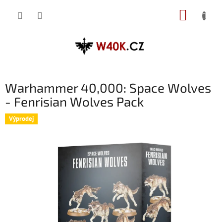
Přejít
NÁKUP
na
obsah
KOŠÍK
Warhammer 40,000: Space Wolves
- Fenrisian Wolves Pack
Výprodej