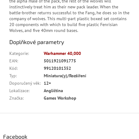
the alpha male of the pack, the rest of the wolves will
instinctively treat him as their new pack leader. When the
battle-brother returns successful to the Fang, he does so in the
company of wolves. This multi-part plastic boxed set contains
20 components with which to build five plastic Fenrisian
Wolves, and five 40mm round bases.
Doplňkové parametry
Kategorie
:
Warhammer 40,000
EAN
:
5011921091775
Kód
:
99120101352
Typ
:
Miniatura(y)/Rozšíření
Doporučený věk
:
12+
Lokalizace
:
Angličtina
Značka
:
Games Workshop
Z
á
p
a
Facebook