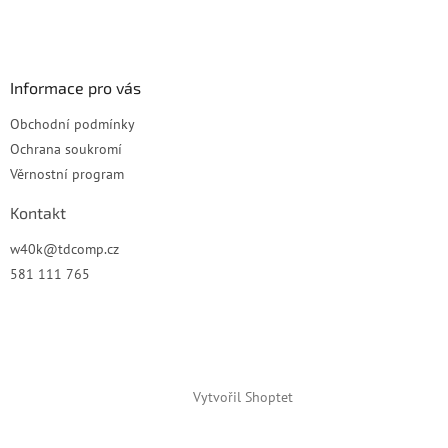
t
í
Informace pro vás
Obchodní podmínky
Ochrana soukromí
Věrnostní program
Kontakt
w40k
@
tdcomp.cz
581 111 765
Vytvořil Shoptet