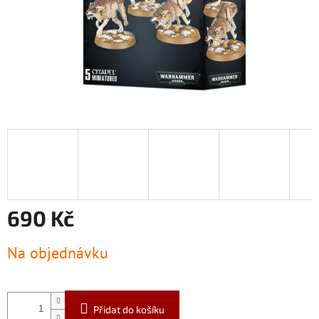
690 Kč
Měrná
Na objednávku
cena:
Přidat do košíku