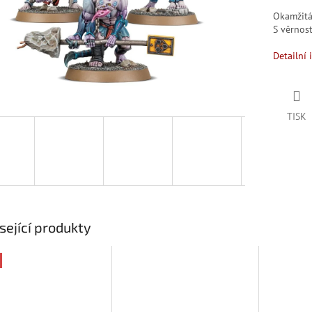
Okamžit
S věrno
Detailní 
TISK
sející produkty