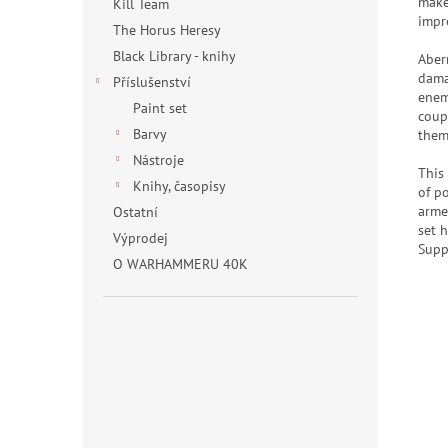
make
Kill Team
impr
The Horus Heresy
Black Library - knihy
Aber
dama
Příslušenství
enem
Paint set
coup
Barvy
them
Nástroje
This
Knihy, časopisy
of p
arme
Ostatní
set 
Výprodej
Supp
O WARHAMMERU 40K