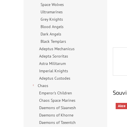
n
Space Wolves
e
Ultramarines
l
Grey Knights
Blood Angels
Dark Angels
Black Templars
Adeptus Mechanicus
Adepta Sororitas
Astra Militarum
Imperial Knights
Adeptus Custodes
Chaos
Souvi
Emperor's Children
Chaos Space Marines
Akce
Daemons of Slaanesh
Daemons of Khorne
Daemons of Tzeentch