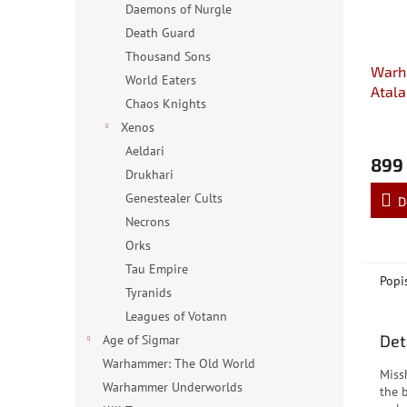
Daemons of Nurgle
Death Guard
Thousand Sons
Warh
World Eaters
Atala
Chaos Knights
Xenos
Aeldari
899
Drukhari
Genestealer Cults
D
Necrons
Orks
Tau Empire
Popi
Tyranids
Leagues of Votann
Det
Age of Sigmar
Warhammer: The Old World
Miss
Warhammer Underworlds
the 