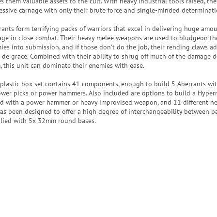
s them valuable assets to the cult. With heavy industrial tools raised, th
essive carnage with only their brute force and single-minded determinati
rants form terrifying packs of warriors that excel in delivering huge amou
ge in close combat. Their heavy melee weapons are used to bludgeon th
ies into submission, and if those don't do the job, their rending claws ad
 de grace. Combined with their ability to shrug off much of the damage d
, this unit can dominate their enemies with ease.
 plastic box set contains 41 components, enough to build 5 Aberrants wit
ower picks or power hammers. Also included are options to build a Hype
d with a power hammer or heavy improvised weapon, and 11 different he
has been designed to offer a high degree of interchangeability between pa
lied with 5x 32mm round bases.