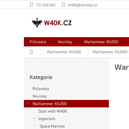
Přejít
721 038 881
w40k@tdcomp.cz
na
obsah
Průvodce
Novinky
Warhammer 40,000
Domů
Warhammer 40,000
Warhammer 40,000: 
P
War
o
Přeskočit
s
Kategorie
kategorie
t
r
Průvodce
a
Novinky
n
Warhammer 40,000
n
í
Start with W40K
p
Imperium
a
Space Marines