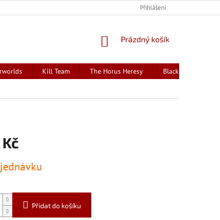
Přihlášení
NÁKUPNÍ
Prázdný košík
KOŠÍK
rworlds
Kill Team
The Horus Heresy
Black Library - kni
 Kč
jednávku
Přidat do košíku