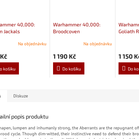
ammer 40,000:
Warhammer 40,000:
Warhamm
n Jackals
Broodcoven
Goliath R
Goliath T
Na objednávku
Na objednávku
 Kč
1 190 Kč
1 150 K
o košíku
Do košíku
Do ko
s
Diskuze
ailní popis produktu
hapen, lumpen and inhumanly strong, the Aberrants are the repugnant of
brood cycle. Though dim-witted, their instinctive need to defend their br