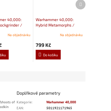
Další
produkt
er 40,000:
Warhammer 40,000:
ockgrinder /
Hybrid Metamorphs /
ruck
Acolyte Hybrids
Na objednávku
Na objednávku
č
799 Kč
šíku
Do košíku
Doplňkové parametry
fshoots of
Kategorie
:
Warhammer 40,000
oodkin
EAN
:
5011921171965