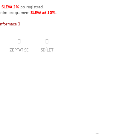
á
SLEVA 2%
po registraci.
stním programem
SLEVA až 10%
.
informace
ZEPTAT SE
SDÍLET