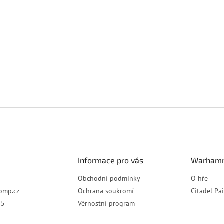
Informace pro vás
Warhamm
Obchodní podmínky
O hře
omp.cz
Ochrana soukromí
Citadel Pa
65
Věrnostní program