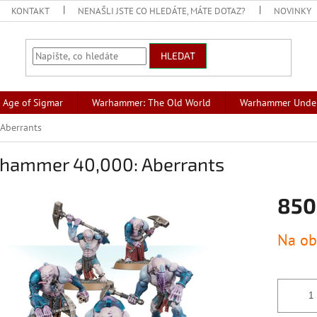
KONTAKT
NENAŠLI JSTE CO HLEDÁTE, MÁTE DOTAZ?
NOVINKY
HLEDAT
Age of Sigmar
Warhammer: The Old World
Warhammer Unde
Aberrants
hammer 40,000: Aberrants
850
Měrná
Na ob
cena: