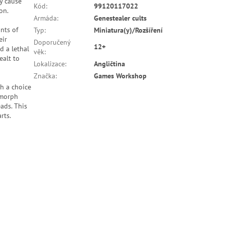
ey cause
Kód
:
99120117022
on.
Armáda
:
Genestealer cults
nts of
Typ
:
Miniatura(y)/Rozšíření
eir
Doporučený
12+
d a lethal
věk
:
ealt to
Lokalizace
:
Angličtina
Značka
:
Games Workshop
h a choice
rmorph
ads. This
rts.