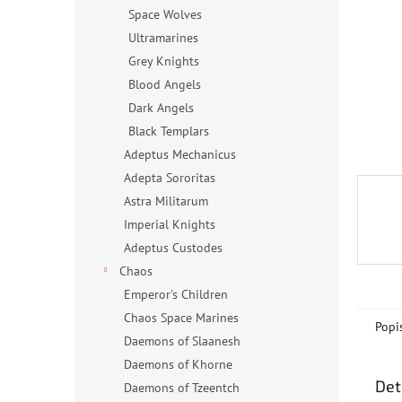
n
Space Wolves
e
Ultramarines
l
Grey Knights
Blood Angels
Dark Angels
Black Templars
Adeptus Mechanicus
Adepta Sororitas
Astra Militarum
Imperial Knights
Adeptus Custodes
Chaos
Emperor's Children
Chaos Space Marines
Popi
Daemons of Slaanesh
Daemons of Khorne
Det
Daemons of Tzeentch