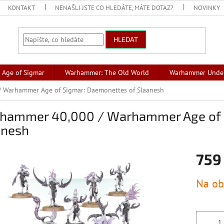
KONTAKT
NENAŠLI JSTE CO HLEDÁTE, MÁTE DOTAZ?
NOVINKY
HLEDAT
Age of Sigmar
Warhammer: The Old World
Warhammer Unde
 Warhammer Age of Sigmar: Daemonettes of Slaanesh
hammer 40,000 / Warhammer Age of 
anesh
759
Měrná
Na ob
cena: