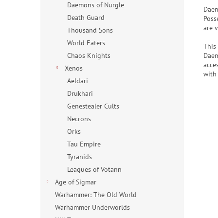
Daemons of Nurgle
Daem
Death Guard
Poss
are 
Thousand Sons
World Eaters
This
Daem
Chaos Knights
acce
Xenos
with
Aeldari
Drukhari
Genestealer Cults
Necrons
Orks
Tau Empire
Tyranids
Leagues of Votann
Age of Sigmar
Warhammer: The Old World
Warhammer Underworlds