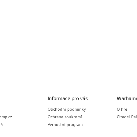
Informace pro vás
Warhamm
Obchodní podmínky
O hře
omp.cz
Ochrana soukromí
Citadel Pa
65
Věrnostní program