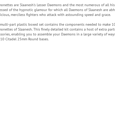
onettes are Slaanesh's Lesser Daemons and the most numerous of all his 
essed of the hypnotic glamour for which all Daemons of Slaanesh are abh
vicious, merciless fighters who attack with astounding speed and grace.
 multi-part plastic boxed set contains the components needed to make 1
onettes of Slaanesh. This finely detailed kit contains a host of extra part
ssories, enabling you to assemble your Daemons in a large variety of way
 10 Citadel 25mm Round bases.