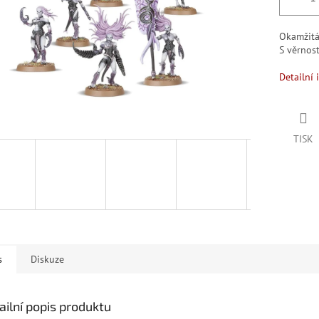
Okamžit
S věrno
Detailní 
TISK
s
Diskuze
ailní popis produktu