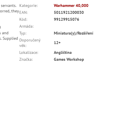
servants.
Kategorie
:
Warhammer 40,000
orred, they
EAN
:
5011921200030
Kód
:
99129915076
Armáda
:
0
s and
Typ
:
Miniatura(y)/Rozšíření
s. Supplied
Doporučený
12+
věk
:
Lokalizace
:
Angličtina
Značka
:
Games Workshop