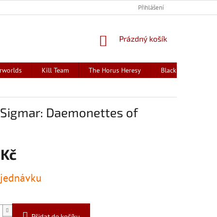
Přihlášení
NÁKUPNÍ
Prázdný košík
KOŠÍK
rworlds
Kill Team
The Horus Heresy
Black Library - kni
Sigmar: Daemonettes of
 Kč
jednávku
Přidat do košíku