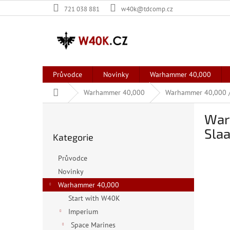
Přejít
721 038 881
w40k@tdcomp.cz
na
obsah
Průvodce
Novinky
Warhammer 40,000
Domů
Warhammer 40,000
Warhammer 40,000 /
P
War
o
Přeskočit
s
Sla
Kategorie
kategorie
t
r
Průvodce
a
Novinky
n
Warhammer 40,000
n
í
Start with W40K
p
Imperium
a
Space Marines