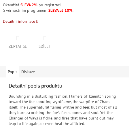
Okamžitá
SLEVA 2%
po registraci.
S věrnostním programem
SLEVA až 10%
.
Detailní informace
ZEPTAT SE
SDÍLET
Popis
Diskuze
Detailní popis produktu
Bounding in a disturbing fashion, Flamers of Tzeentch spring
toward the foe spouting wyrdflame, the warpfire of Chaos
itself. The supernatural flames writhe and leer, but most of all
they burn, scorching the foe’s flesh, bones and soul. Yet the
Changer of Ways is fickle, and fires that have burnt out may
leap to life again, or even heal the afflicted.