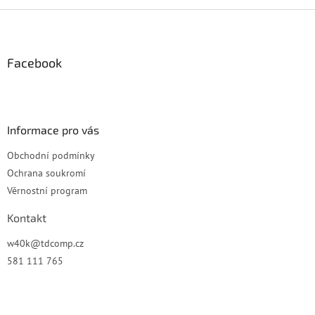
Z
á
p
a
Facebook
t
í
Informace pro vás
Obchodní podmínky
Ochrana soukromí
Věrnostní program
Kontakt
w40k
@
tdcomp.cz
581 111 765