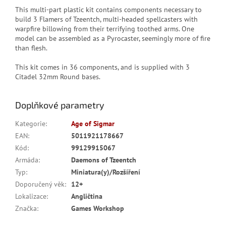
This multi-part plastic kit contains components necessary to
build 3 Flamers of Tzeentch, multi-headed spellcasters with
warpfire billowing from their terrifying toothed arms. One
model can be assembled as a Pyrocaster, seemingly more of fire
than flesh.
This kit comes in 36 components, and is supplied with 3
Citadel 32mm Round bases.
Doplňkové parametry
Kategorie
:
Age of Sigmar
EAN
:
5011921178667
Kód
:
99129915067
Armáda
:
Daemons of Tzeentch
Typ
:
Miniatura(y)/Rozšíření
Doporučený věk
:
12+
Lokalizace
:
Angličtina
Značka
:
Games Workshop