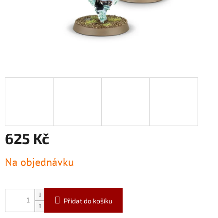
625 Kč
Měrná
Na objednávku
cena:
Přidat do košíku