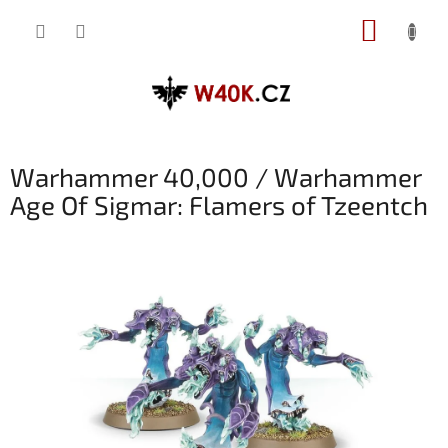
Přejít
NÁKUP
na
obsah
KOŠÍK
Warhammer 40,000 / Warhammer
Age Of Sigmar: Flamers of Tzeentch