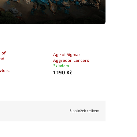
 of
Age of Sigmar:
ad -
Aggradon Lancers
Skladem
wlers
1 190 Kč
5
položek celkem