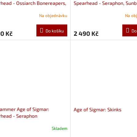
head - Ossiarch Bonereapers,
Spearhead - Seraphon, Sun
san Elite
Prowlers
Na objednávku
Na ob
Do košíku
Do
90 Kč
2 490 Kč
ammer Age of Sigmar:
Age of Sigmar: Skinks
rhead - Seraphon
Skladem