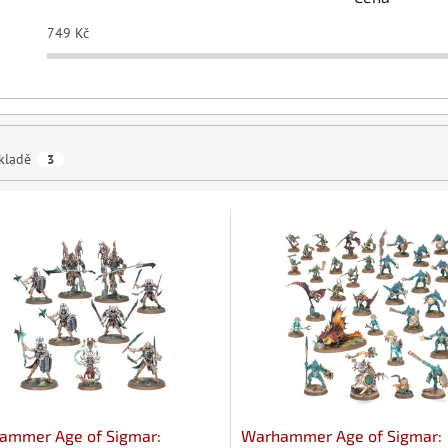
749
Kč
kladě
3
ammer Age of Sigmar:
Warhammer Age of Sigmar: