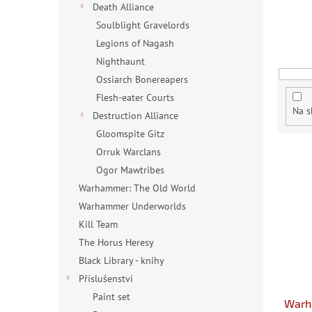
í
Death Alliance
p
Soulblight Gravelords
r
Legions of Nagash
o
d
Nighthaunt
u
Ossiarch Bonereapers
k
Flesh-eater Courts
t
Na s
Destruction Alliance
ů
Gloomspite Gitz
V
Orruk Warclans
ý
Ogor Mawtribes
p
Warhammer: The Old World
i
Warhammer Underworlds
s
Kill Team
p
The Horus Heresy
r
o
Black Library - knihy
d
Příslušenství
u
Paint set
Warh
k