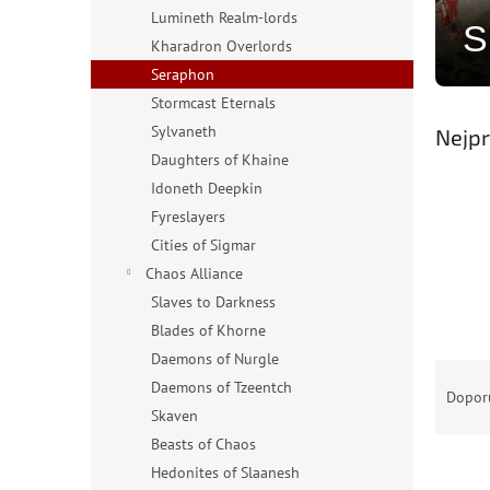
n
Lumineth Realm-lords
e
Kharadron Overlords
l
Seraphon
Stormcast Eternals
Sylvaneth
Nejpr
Daughters of Khaine
Idoneth Deepkin
Fyreslayers
Cities of Sigmar
Chaos Alliance
Slaves to Darkness
Blades of Khorne
Daemons of Nurgle
Ř
Daemons of Tzeentch
a
Dopor
z
Skaven
e
Beasts of Chaos
n
Hedonites of Slaanesh