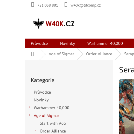
Přejít
721 038 881
w40k@tdcomp.cz
na
obsah
Průvodce
Novinky
Warhammer 40,000
Domů
Age of Sigmar
Order Alliance
Sera
P
Ser
o
Přeskočit
s
Kategorie
kategorie
t
r
Průvodce
a
Novinky
n
Warhammer 40,000
n
í
Age of Sigmar
p
Start with AoS
a
Order Alliance