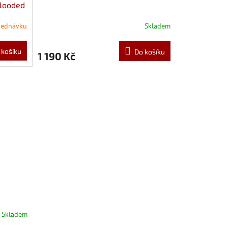
blooded
jednávku
Skladem
 košíku
Do košíku
1 190 Kč
Skladem