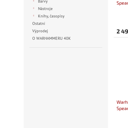
Barvy
Spear
t
Nástroje
Morti
ů
Knihy, časopisy
Ostatní
2 4
Výprodej
O WARHAMMERU 40K
Warh
Spea