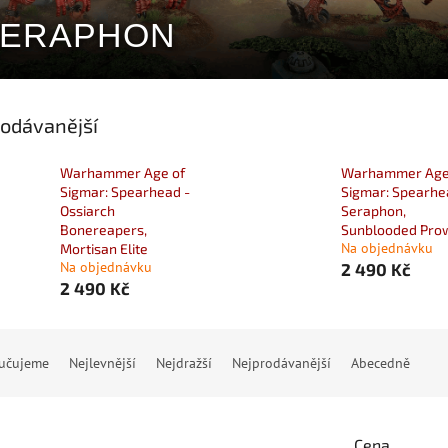
SERAPHON
odávanější
Warhammer Age of
Warhammer Age
Sigmar: Spearhead -
Sigmar: Spearhe
Ossiarch
Seraphon,
Bonereapers,
Sunblooded Pro
Na objednávku
Mortisan Elite
Na objednávku
2 490 Kč
2 490 Kč
učujeme
Nejlevnější
Nejdražší
Nejprodávanější
Abecedně
Cena