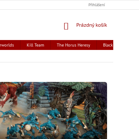
Přihlášení
NÁKUPNÍ
Prázdný košík
KOŠÍK
rworlds
Kill Team
The Horus Heresy
Black Library - kni